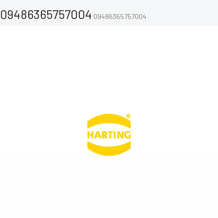
09486365757004
09486365757004