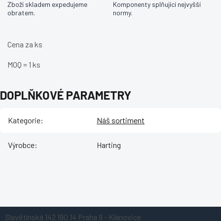
Zboží skladem expedujeme
Komponenty splňující nejvyšší
obratem.
normy.
Cena za ks
MOQ = 1 ks
DOPLŇKOVÉ PARAMETRY
Kategorie
:
Náš sortiment
Výrobce
:
Harting
Z
Slavětínská 142
190 14 Praha 9 - Klánovice