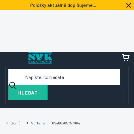
Přejít
Položky aktuálně doplňujeme...
na
obsah
NÁ
KOŠ
HLEDAT
Domů
Sortiment
09486365757004