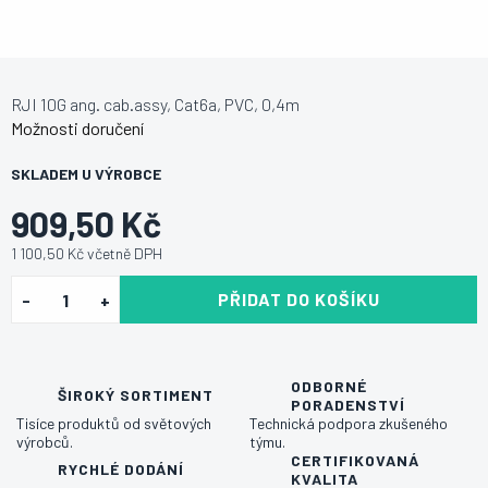
RJI 10G ang. cab.assy, Cat6a, PVC, 0,4m
Možnosti doručení
SKLADEM U VÝROBCE
909,50 Kč
1 100,50 Kč včetně DPH
PŘIDAT DO KOŠÍKU
ODBORNÉ
ŠIROKÝ SORTIMENT
PORADENSTVÍ
Tisíce produktů od světových
Technická podpora zkušeného
výrobců.
týmu.
CERTIFIKOVANÁ
RYCHLÉ DODÁNÍ
KVALITA