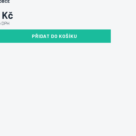
OBCE
0 Kč
ě DPH
PŘIDAT DO KOŠÍKU