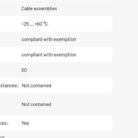
Cable assemblies
'-25 ... +60 °C
compliant with exemption
compliant with exemption
50
bstances
:
Not contained
Not contained
ces
:
Yes