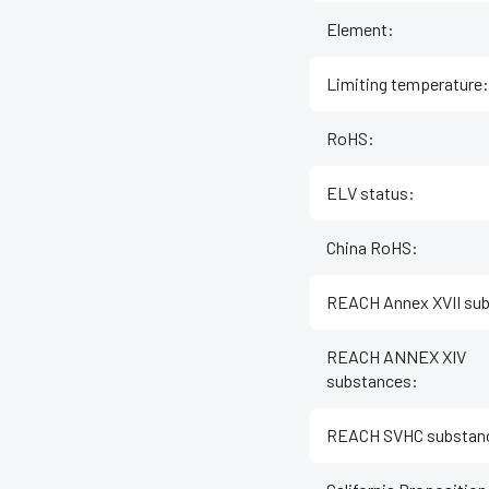
Element
:
Limiting temperature
:
RoHS
:
ELV status
:
China RoHS
:
REACH Annex XVII su
REACH ANNEX XIV
substances
:
REACH SVHC substan