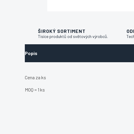
ŠIROKÝ SORTIMENT
OD
Tisíce produktů od světových výrobců.
Tec
Popis
Cena za ks
MOQ = 1 ks