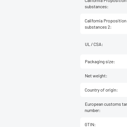
California Proposition
substances
:
California Proposition
substances 2
:
UL / CSA
:
Packaging size
:
Net weight
:
Country of origin
:
European customs tar
number
:
GTIN
: