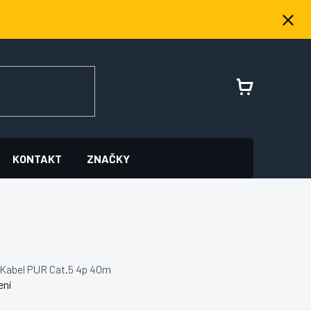
NÁKUPNÍ
KOŠÍK
KONTAKT
ZNAČKY
Kabel PUR Cat.5 4p 40m
ení