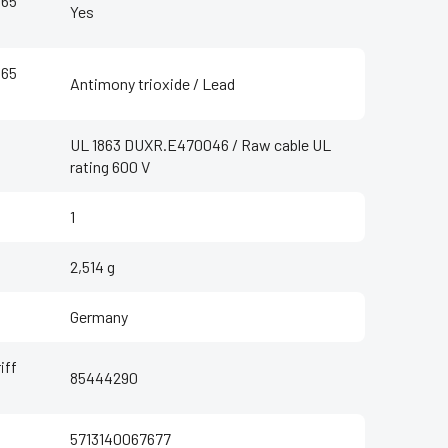
 65
Yes
 65
Antimony trioxide / Lead
UL 1863 DUXR.E470046 / Raw cable UL
rating 600 V
1
2,514 g
Germany
iff
85444290
5713140067677