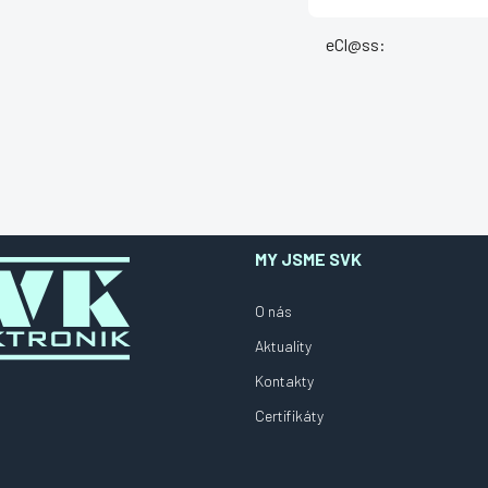
eCl@ss
:
MY JSME SVK
O nás
Aktuality
Kontakty
Certifikáty