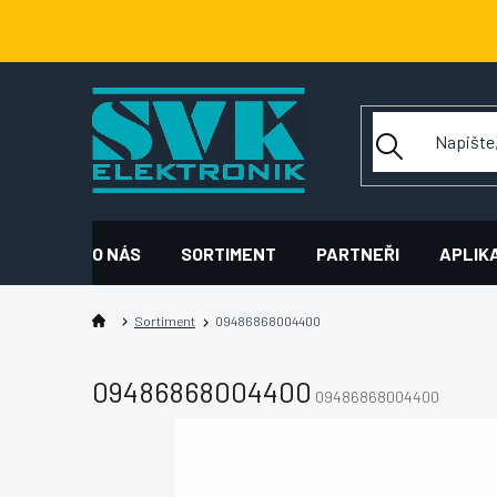
Přejít
na
obsah
O NÁS
SORTIMENT
PARTNEŘI
APLIK
Sortiment
09486868004400
09486868004400
09486868004400