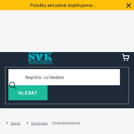
Přejít
Položky aktuálně doplňujeme...
na
obsah
NÁ
KOŠ
HLEDAT
Domů
Sortiment
09486868006100