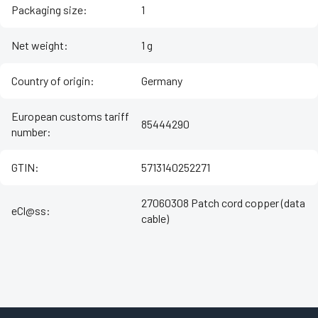
Packaging size
:
1
Net weight
:
1 g
Country of origin
:
Germany
European customs tariff
85444290
number
:
GTIN
:
5713140252271
27060308 Patch cord copper (data
eCl@ss
:
cable)
Z