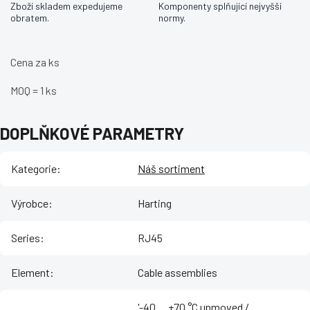
Zboží skladem expedujeme
Komponenty splňující nejvyšší
obratem.
normy.
Cena za ks
MOQ = 1 ks
DOPLŇKOVÉ PARAMETRY
Kategorie
:
Náš sortiment
Výrobce
:
Harting
Series
:
RJ45
Element
:
Cable assemblies
'-40 ... +70 °C unmoved /