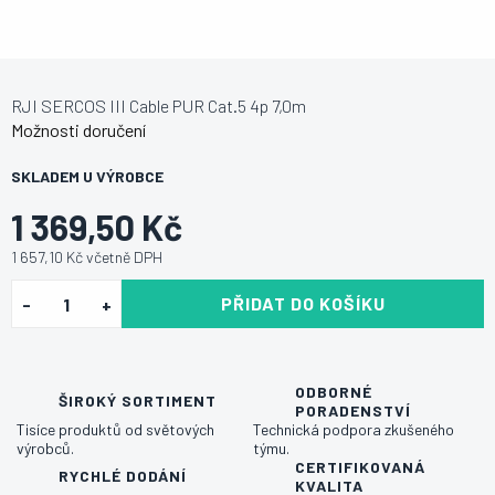
RJI SERCOS III Cable PUR Cat.5 4p 7,0m
Možnosti doručení
SKLADEM U VÝROBCE
1 369,50 Kč
1 657,10 Kč včetně DPH
PŘIDAT DO KOŠÍKU
ODBORNÉ
ŠIROKÝ SORTIMENT
PORADENSTVÍ
Tisíce produktů od světových
Technická podpora zkušeného
výrobců.
týmu.
CERTIFIKOVANÁ
RYCHLÉ DODÁNÍ
KVALITA