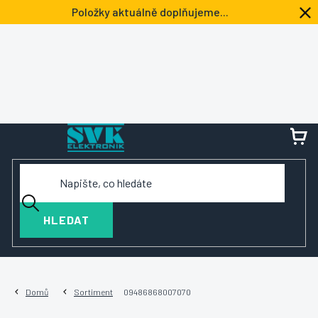
Přejít
Položky aktuálně doplňujeme...
na
obsah
NÁ
KOŠ
HLEDAT
Domů
Sortiment
09486868007070