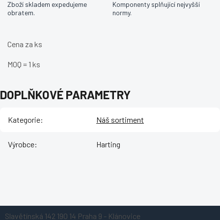
Zboží skladem expedujeme
Komponenty splňující nejvyšší
obratem.
normy.
Cena za ks
MOQ = 1 ks
DOPLŇKOVÉ PARAMETRY
Kategorie
:
Náš sortiment
Výrobce
:
Harting
Z
Slavětínská 142
190 14 Praha 9 - Klánovice