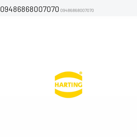
09486868007070
09486868007070