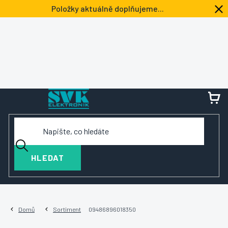
Přejít
Položky aktuálně doplňujeme...
na
obsah
NÁ
KOŠ
HLEDAT
Domů
Sortiment
09486896018350