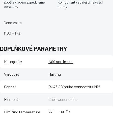
Zboží skladem expedujeme
Komponenty splňující nejvyšší
obratem.
normy.
Cena za ks
MOQ = 1 ks
DOPLŇKOVÉ PARAMETRY
Kategorie
:
Náš sortiment
Výrobce
:
Harting
Series
:
RJ45 / Circular connectors M12
Element
:
Cable assemblies
Limiting temperature
:
'-25 ... +60 °C