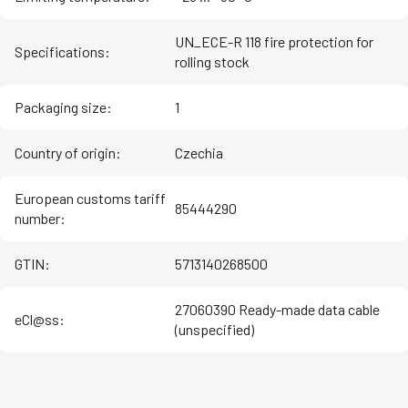
UN_ECE-R 118 fire protection for
Specifications
:
rolling stock
Packaging size
:
1
Country of origin
:
Czechia
European customs tariff
85444290
number
:
GTIN
:
5713140268500
27060390 Ready-made data cable
eCl@ss
:
(unspecified)