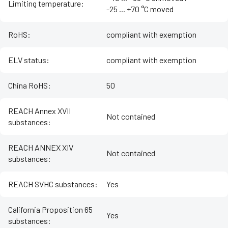
Limiting temperature
:
-25 ... +70 °C moved
RoHS
:
compliant with exemption
ELV status
:
compliant with exemption
China RoHS
:
50
REACH Annex XVII
Not contained
substances
:
REACH ANNEX XIV
Not contained
substances
:
REACH SVHC substances
:
Yes
California Proposition 65
Yes
substances
: