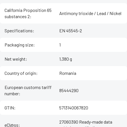
California Proposition 65
Antimony trioxide / Lead / Nickel
substances 2
:
Specifications
:
EN 45545-2
Packaging size
:
1
Net weight
:
1,380 g
Country of origin
:
Romania
European customs tariff
85444290
number
:
GTIN
:
5713140067820
27060390 Ready-made data
eCl@ss
: