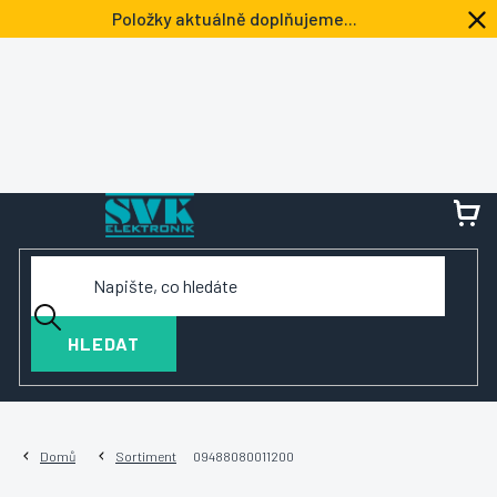
Přejít
Položky aktuálně doplňujeme...
na
obsah
NÁ
KOŠ
HLEDAT
Domů
Sortiment
09488080011200