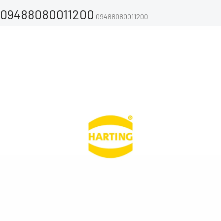
09488080011200
09488080011200