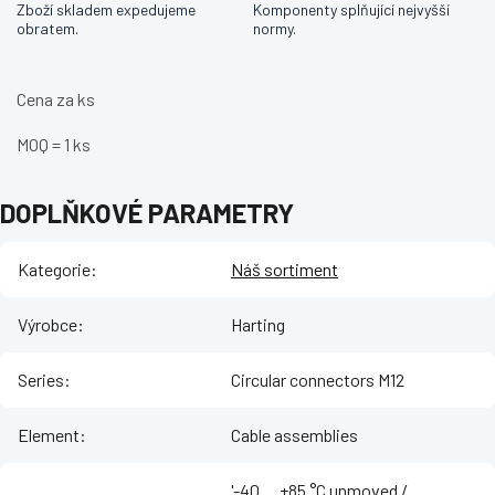
Zboží skladem expedujeme
Komponenty splňující nejvyšší
obratem.
normy.
Cena za ks
MOQ = 1 ks
DOPLŇKOVÉ PARAMETRY
Kategorie
:
Náš sortiment
Výrobce
:
Harting
Series
:
Circular connectors M12
Element
:
Cable assemblies
'-40 ... +85 °C unmoved /