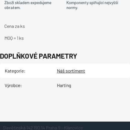
Zboží skladem expedujeme
Komponenty splňující nejvyšší
obratem.
normy.
Cena za ks
MOQ = 1 ks
DOPLŇKOVÉ PARAMETRY
Kategorie
:
Náš sortiment
Výrobce
:
Harting
Z
Slavětínská 142
190 14 Praha 9 - Klánovice