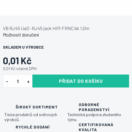
VB RJ45 UaD -RJ45 jack Hiff FRNC bk 1.0m
Možnosti doručení
SKLADEM U VÝROBCE
0,01 Kč
0,01 Kč včetně DPH
PŘIDAT DO KOŠÍKU
ODBORNÉ
ŠIROKÝ SORTIMENT
PORADENSTVÍ
Tisíce produktů od světových
Technická podpora zkušeného
výrobců.
týmu.
CERTIFIKOVANÁ
RYCHLÉ DODÁNÍ
KVALITA