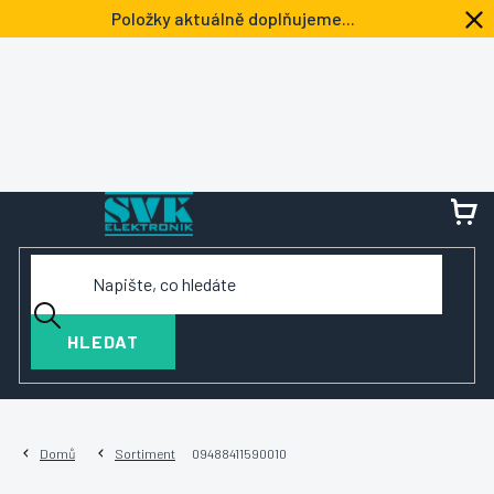
Přejít
Položky aktuálně doplňujeme...
na
obsah
NÁ
KOŠ
HLEDAT
Domů
Sortiment
09488411590010