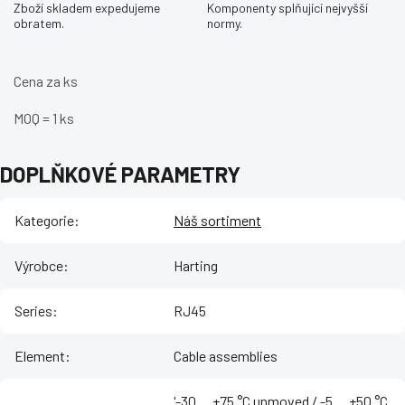
Zboží skladem expedujeme
Komponenty splňující nejvyšší
obratem.
normy.
Cena za ks
MOQ = 1 ks
DOPLŇKOVÉ PARAMETRY
Kategorie
:
Náš sortiment
Výrobce
:
Harting
Series
:
RJ45
Element
:
Cable assemblies
'-30 ... +75 °C unmoved / -5 ... +50 °C