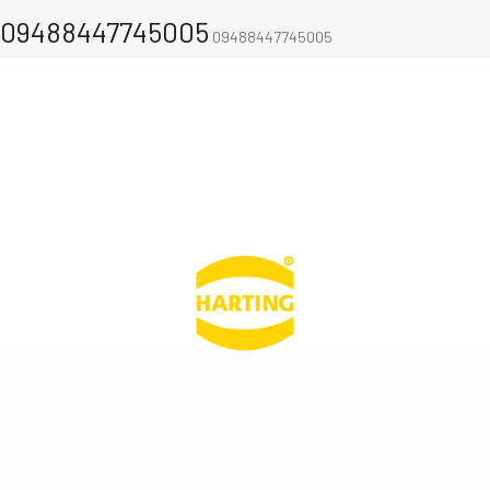
09488447745005
09488447745005