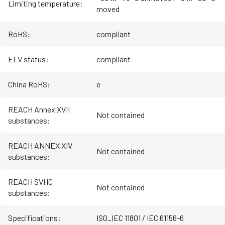
Limiting temperature
:
moved
RoHS
:
compliant
ELV status
:
compliant
China RoHS
:
e
REACH Annex XVII
Not contained
substances
:
REACH ANNEX XIV
Not contained
substances
:
REACH SVHC
Not contained
substances
:
Specifications
:
ISO_IEC 11801 / IEC 61156-6