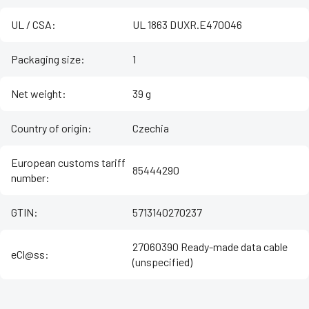
UL / CSA
:
UL 1863 DUXR.E470046
Packaging size
:
1
Net weight
:
39 g
Country of origin
:
Czechia
European customs tariff
85444290
number
:
GTIN
:
5713140270237
27060390 Ready-made data cable
eCl@ss
:
(unspecified)