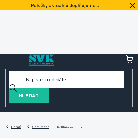
Přejít
Položky aktuálně doplňujeme...
na
obsah
NÁ
KOŠ
HLEDAT
Domů
Sortiment
09488447745005