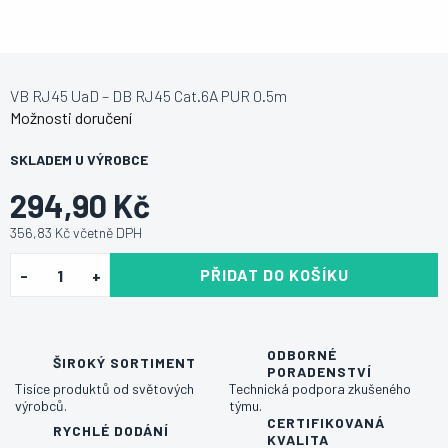
VB RJ45 UaD – DB RJ45 Cat.6A PUR 0.5m
Možnosti doručení
SKLADEM U VÝROBCE
294,90 Kč
356,83 Kč včetně DPH
PŘIDAT DO KOŠÍKU
ODBORNÉ
ŠIROKÝ SORTIMENT
PORADENSTVÍ
Tisíce produktů od světových
Technická podpora zkušeného
výrobců.
týmu.
CERTIFIKOVANÁ
RYCHLÉ DODÁNÍ
KVALITA