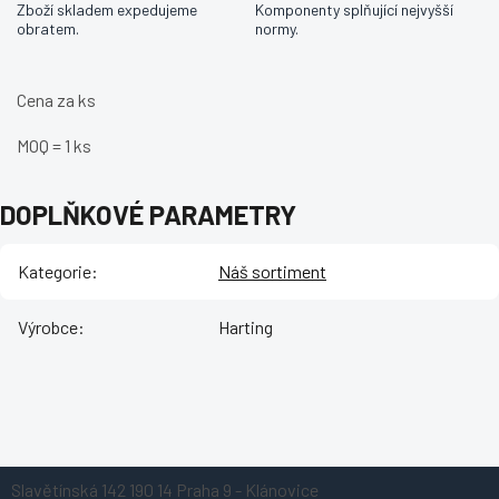
Zboží skladem expedujeme
Komponenty splňující nejvyšší
obratem.
normy.
Cena za ks
MOQ = 1 ks
DOPLŇKOVÉ PARAMETRY
Kategorie
:
Náš sortiment
Výrobce
:
Harting
Z
Slavětínská 142
190 14 Praha 9 - Klánovice