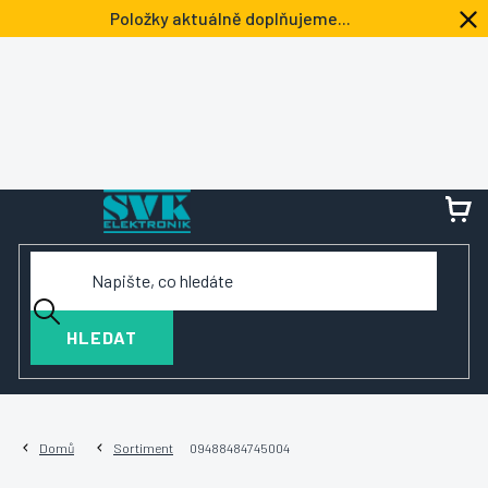
Přejít
Položky aktuálně doplňujeme...
na
obsah
NÁ
KOŠ
HLEDAT
Domů
Sortiment
09488484745004