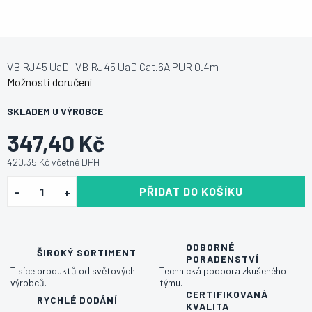
VB RJ45 UaD -VB RJ45 UaD Cat.6A PUR 0.4m
Možnosti doručení
SKLADEM U VÝROBCE
347,40 Kč
420,35 Kč včetně DPH
PŘIDAT DO KOŠÍKU
ODBORNÉ
ŠIROKÝ SORTIMENT
PORADENSTVÍ
Tisíce produktů od světových
Technická podpora zkušeného
výrobců.
týmu.
CERTIFIKOVANÁ
RYCHLÉ DODÁNÍ
KVALITA