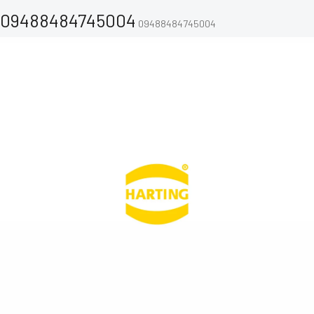
09488484745004
09488484745004