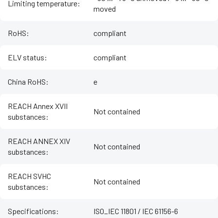
Limiting temperature
:
moved
RoHS
:
compliant
ELV status
:
compliant
China RoHS
:
e
REACH Annex XVII
Not contained
substances
:
REACH ANNEX XIV
Not contained
substances
:
REACH SVHC
Not contained
substances
:
Specifications
:
ISO_IEC 11801 / IEC 61156-6