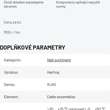
Zboží skladem expedujeme
Komponenty splňující nejvyšší
obratem.
normy.
Cena za ks
MOQ = 1 ks
DOPLŇKOVÉ PARAMETRY
Kategorie
:
Náš sortiment
Výrobce
:
Harting
Series
:
RJ45
Element
:
Cable assemblies
'-30 ... +75 °C unmoved / -5 ... +50 °C