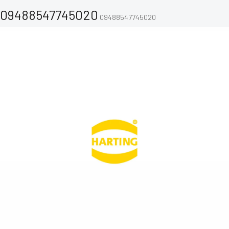
09488547745020
09488547745020