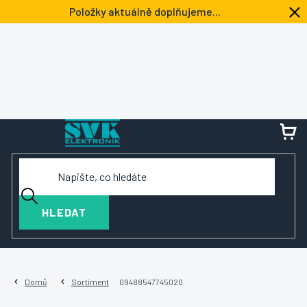
Přejít
Položky aktuálně doplňujeme...
na
obsah
NÁ
KOŠ
HLEDAT
Domů
Sortiment
09488547745020