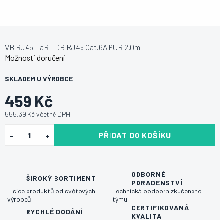
VB RJ45 LaR – DB RJ45 Cat.6A PUR 2.0m
Možnosti doručení
SKLADEM U VÝROBCE
459 Kč
555,39 Kč včetně DPH
PŘIDAT DO KOŠÍKU
ODBORNÉ
ŠIROKÝ SORTIMENT
PORADENSTVÍ
Tisíce produktů od světových
Technická podpora zkušeného
výrobců.
týmu.
CERTIFIKOVANÁ
RYCHLÉ DODÁNÍ
KVALITA