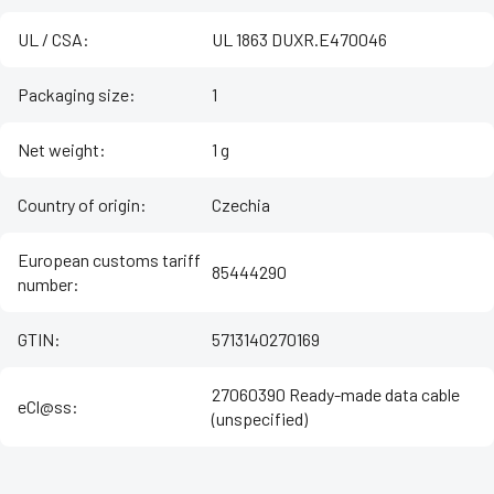
UL / CSA
:
UL 1863 DUXR.E470046
Packaging size
:
1
Net weight
:
1 g
Country of origin
:
Czechia
European customs tariff
85444290
number
:
GTIN
:
5713140270169
27060390 Ready-made data cable
eCl@ss
:
(unspecified)