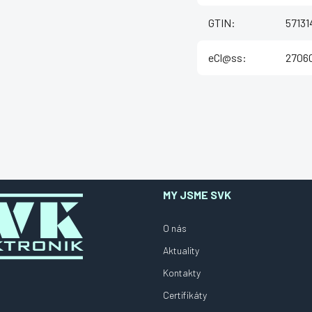
GTIN
:
57131
eCl@ss
:
27060
MY JSME SVK
O nás
Aktuality
Kontakty
Certifikáty