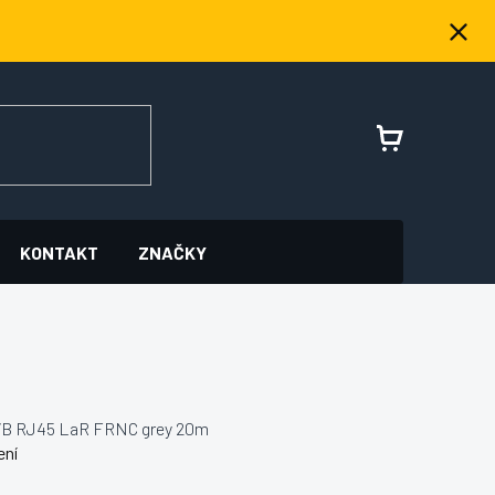
NÁKUPNÍ
KOŠÍK
KONTAKT
ZNAČKY
VB RJ45 LaR FRNC grey 20m
ení