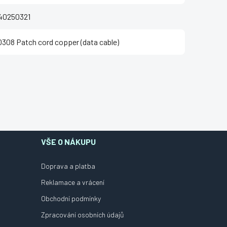
40250321
308 Patch cord copper (data cable)
VŠE O NÁKUPU
Doprava a platba
Reklamace a vrácení
Obchodní podmínky
Zpracování osobních údajů