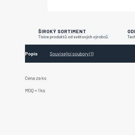
ŠIROKÝ SORTIMENT
OD
Tisíce produktů od světových výrobců.
Tec
Popis
Související soubory (1)
Cena za ks
MOQ = 1 ks