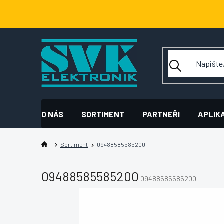
Přejít
na
obsah
O NÁS
SORTIMENT
PARTNEŘI
APLIK
Sortiment
09488585585200
09488585585200
09488585585200