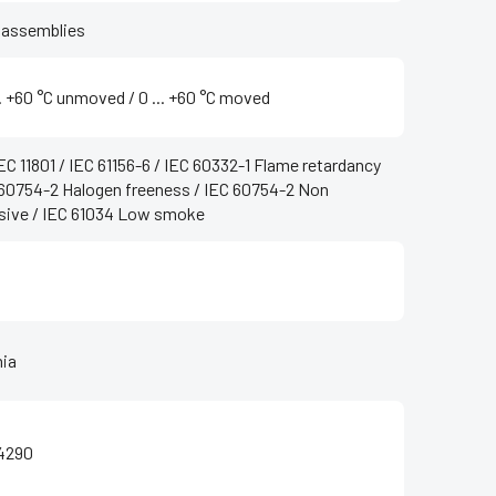
 assemblies
.. +60 °C unmoved / ‌0 ... +60 °C moved
EC 11801 / IEC 61156-6 / IEC 60332-1 Flame retardancy
 60754-2 Halogen freeness / IEC 60754-2 Non
sive / IEC 61034 Low smoke
ia
4290