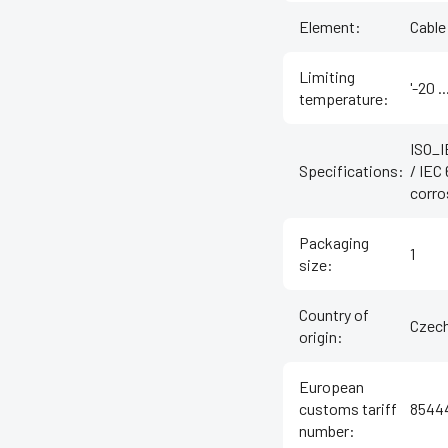
Element
:
Cable
Limiting
'-20 .
temperature
:
ISO_I
Specifications
:
/ IEC
corro
Packaging
1
size
:
Country of
Czech
origin
:
European
customs tariff
8544
number
: