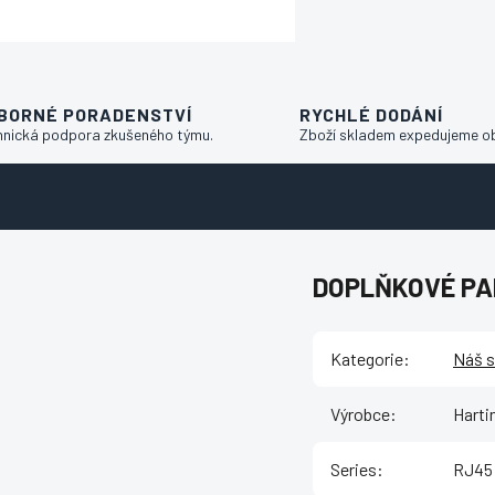
BORNÉ PORADENSTVÍ
RYCHLÉ DODÁNÍ
hnická podpora zkušeného týmu.
Zboží skladem expedujeme o
DOPLŇKOVÉ P
Kategorie
:
Náš s
Výrobce
:
Harti
Series
:
RJ45