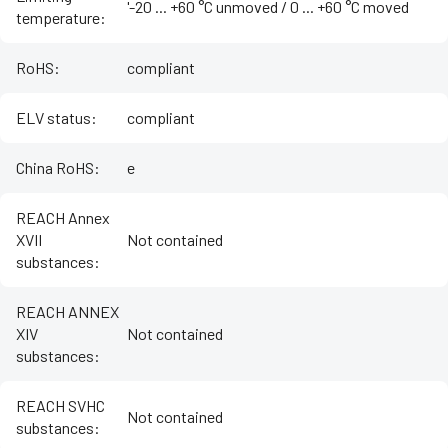
'-20 ... +60 °C unmoved / ‌0 ... +60 °C moved
temperature
:
RoHS
:
compliant
ELV status
:
compliant
China RoHS
:
e
REACH Annex
XVII
Not contained
substances
:
REACH ANNEX
XIV
Not contained
substances
:
REACH SVHC
Not contained
substances
: