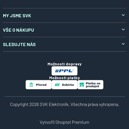
MY JSME SVK
O nás
VŠE O NÁKUPU
Aktuality
Doprava a platba
SLEDUJTE NÁS
Kontakty
Reklamace a vrácení
LinkedIn
Certifikáty
Obchodní podmínky
Možnosti dopravy
Zpracování osobních údajů
Možnosti platby
Soubory cookies
Návody
Copyright 2026
SVK Elektronik
. Všechna práva vyhrazena.
Vytvořil Shoptet Premium