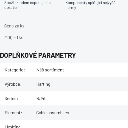
Zboží skladem expedujeme
Komponenty splňující nejvyšší
obratem.
normy.
Cena za ks
MOQ = 1 ks
DOPLŇKOVÉ PARAMETRY
Kategorie
:
Náš sortiment
Výrobce
:
Harting
Series
:
RJ45
Element
:
Cable assemblies
Limiting