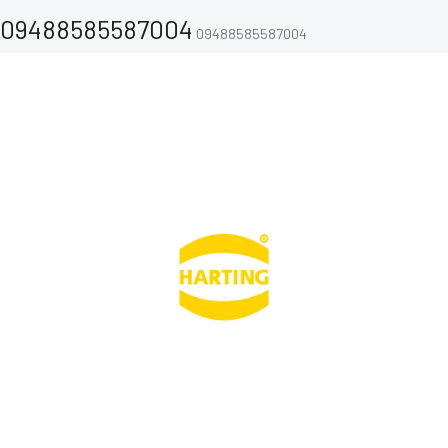
09488585587004
09488585587004