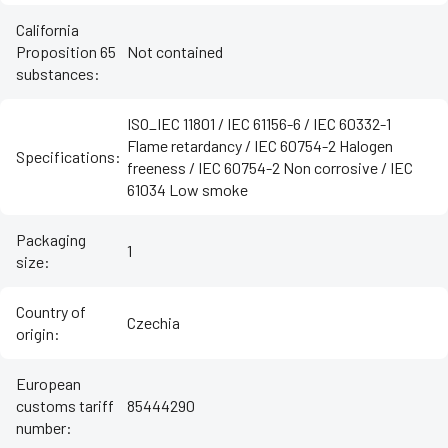
California
Proposition 65
Not contained
substances
:
ISO_IEC 11801 / IEC 61156-6 / IEC 60332-1
Flame retardancy / IEC 60754-2 Halogen
Specifications
:
freeness / IEC 60754-2 Non corrosive / IEC
61034 Low smoke
Packaging
1
size
:
Country of
Czechia
origin
:
European
customs tariff
85444290
number
: