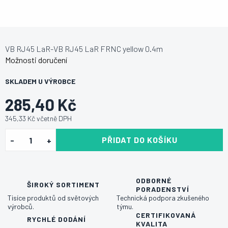
VB RJ45 LaR-VB RJ45 LaR FRNC yellow 0.4m
Možnosti doručení
SKLADEM U VÝROBCE
285,40 Kč
345,33 Kč včetně DPH
PŘIDAT DO KOŠÍKU
ODBORNÉ
ŠIROKÝ SORTIMENT
PORADENSTVÍ
Tisíce produktů od světových
Technická podpora zkušeného
výrobců.
týmu.
CERTIFIKOVANÁ
RYCHLÉ DODÁNÍ
KVALITA