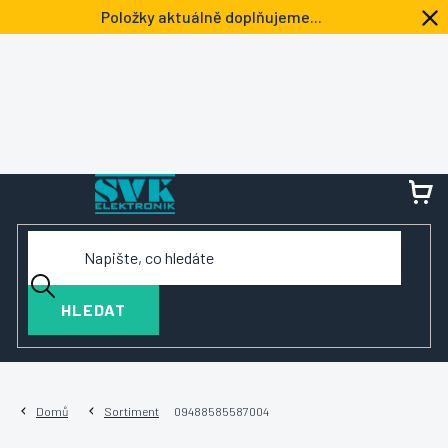
Přejít
Položky aktuálně doplňujeme...
na
obsah
NÁ
KOŠ
HLEDAT
Domů
Sortiment
09488585587004