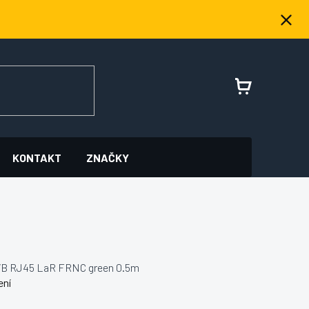
NÁKUPNÍ
KOŠÍK
KONTAKT
ZNAČKY
VB RJ45 LaR FRNC green 0.5m
ení