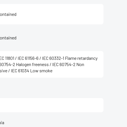
ontained
ontained
EC 11801 / IEC 61156-6 / IEC 60332-1 Flame retardancy
 60754-2 Halogen freeness / IEC 60754-2 Non
sive / IEC 61034 Low smoke
ia