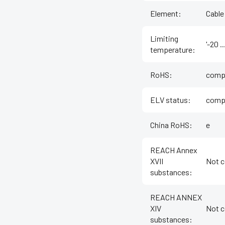
Element
:
Cable
Limiting
'-20 .
temperature
:
RoHS
:
compl
ELV status
:
compl
China RoHS
:
e
REACH Annex
XVII
Not c
substances
:
REACH ANNEX
XIV
Not c
substances
: