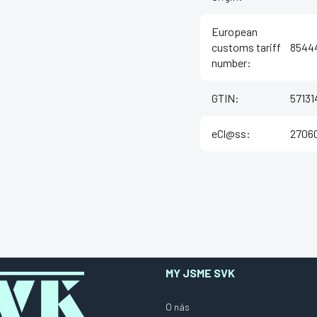
European
customs tariff
8544
number
:
GTIN
:
5713
eCl@ss
:
27060
MY JSME SVK
O nás