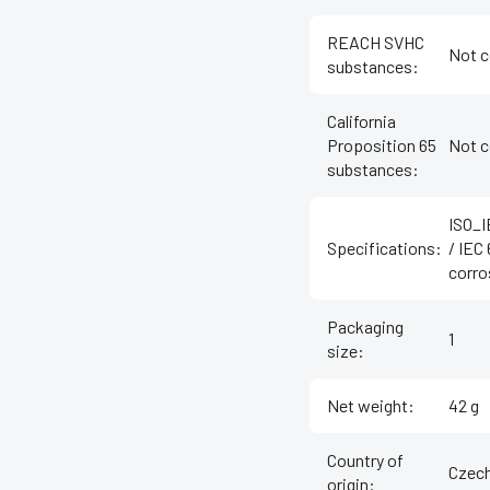
REACH SVHC
Not c
substances
:
California
Proposition 65
Not c
substances
:
ISO_I
Specifications
:
/ IEC
corro
Packaging
1
size
:
Net weight
:
42 g
Country of
Czech
origin
: