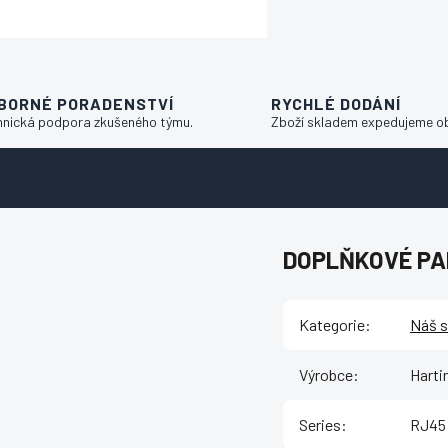
BORNÉ PORADENSTVÍ
RYCHLÉ DODÁNÍ
hnická podpora zkušeného týmu.
Zboží skladem expedujeme o
DOPLŇKOVÉ P
Kategorie
:
Náš s
Výrobce
:
Harti
Series
:
RJ45