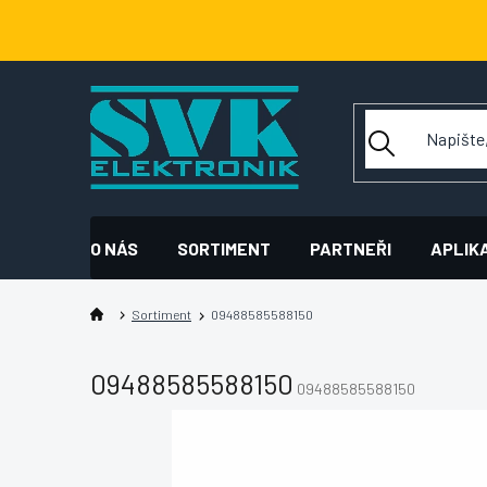
Přejít
na
obsah
O NÁS
SORTIMENT
PARTNEŘI
APLIK
Sortiment
09488585588150
09488585588150
09488585588150