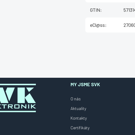
GTIN
:
5713
eCl@ss
:
27060
MY JSME SVK
O nás
Aktuality
Kontakty
Certifikáty