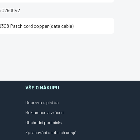
140250642
308 Patch cord copper (data cable)
VŠE O NÁKUPU
Doprava a platba
Reklamace a vrácení
Obchodní podmínky
Zpracování osobních údajů