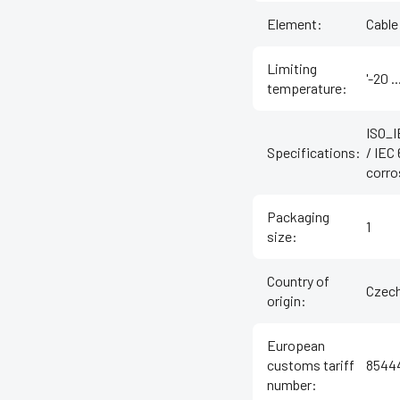
Element
:
Cable
Limiting
'-20 .
temperature
:
ISO_I
Specifications
:
/ IEC
corro
Packaging
1
size
:
Country of
Czech
origin
:
European
customs tariff
8544
number
: