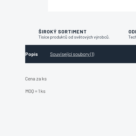
ŠIROKÝ SORTIMENT
OD
Tisíce produktů od světových výrobců.
Tec
Popis
Související soubory (1)
Cena za ks
MOQ = 1 ks