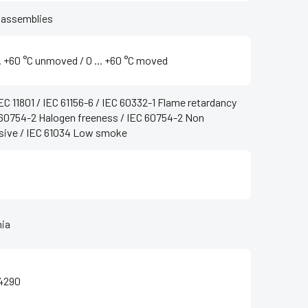
 assemblies
.. +60 °C unmoved / ‌0 ... +60 °C moved
EC 11801 / IEC 61156-6 / IEC 60332-1 Flame retardancy
 60754-2 Halogen freeness / IEC 60754-2 Non
sive / IEC 61034 Low smoke
ia
4290