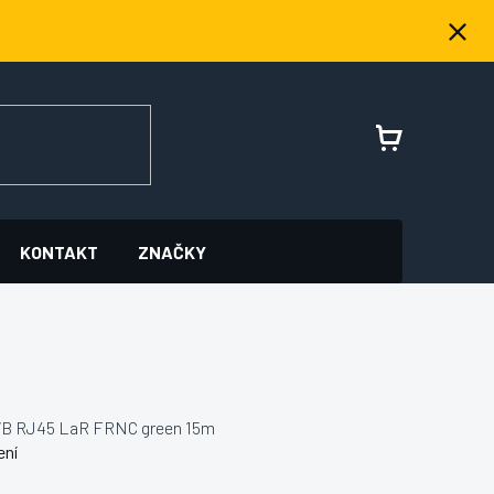
NÁKUPNÍ
KOŠÍK
KONTAKT
ZNAČKY
VB RJ45 LaR FRNC green 15m
ení