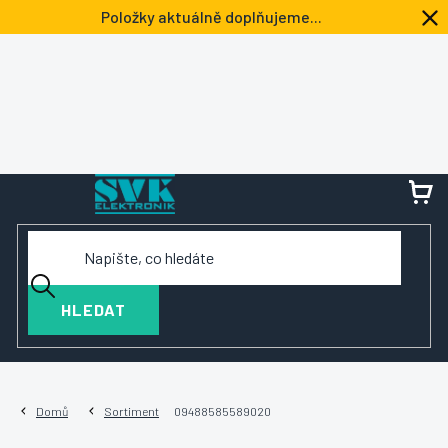
Přejít
Položky aktuálně doplňujeme...
na
obsah
NÁ
KOŠ
HLEDAT
Domů
Sortiment
09488585589020