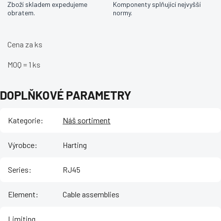
Zboží skladem expedujeme
Komponenty splňující nejvyšší
obratem.
normy.
Cena za ks
MOQ = 1 ks
DOPLŇKOVÉ PARAMETRY
Kategorie
:
Náš sortiment
Výrobce
:
Harting
Series
:
RJ45
Element
:
Cable assemblies
Limiting