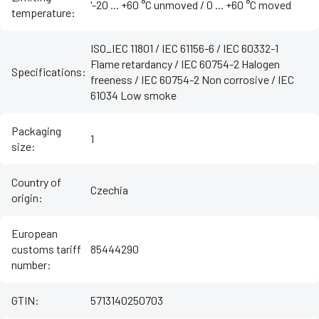
'-20 ... +60 °C unmoved / ‌0 ... +60 °C moved
temperature
:
ISO_IEC 11801 / IEC 61156-6 / IEC 60332-1
Flame retardancy / IEC 60754-2 Halogen
Specifications
:
freeness / IEC 60754-2 Non corrosive / IEC
61034 Low smoke
Packaging
1
size
:
Country of
Czechia
origin
:
European
customs tariff
85444290
number
:
GTIN
:
5713140250703