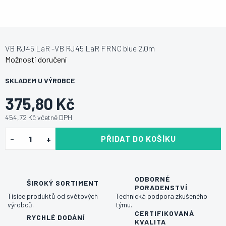
VB RJ45 LaR -VB RJ45 LaR FRNC blue 2.0m
Možnosti doručení
SKLADEM U VÝROBCE
375,80 Kč
454,72 Kč včetně DPH
PŘIDAT DO KOŠÍKU
ODBORNÉ
ŠIROKÝ SORTIMENT
PORADENSTVÍ
Tisíce produktů od světových
Technická podpora zkušeného
výrobců.
týmu.
CERTIFIKOVANÁ
RYCHLÉ DODÁNÍ
KVALITA