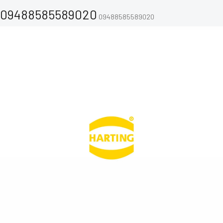
09488585589020
09488585589020