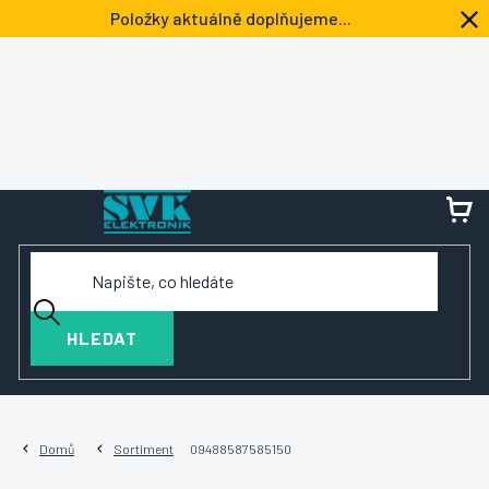
Přejít
Položky aktuálně doplňujeme...
na
obsah
NÁ
KOŠ
HLEDAT
Domů
Sortiment
09488587585150