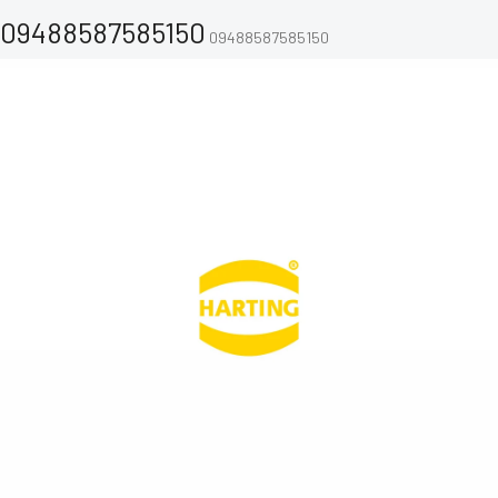
09488587585150
09488587585150