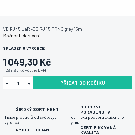
VB RJ45 LaR -DB RJ45 FRNC grey 15m
Možnosti doručení
SKLADEM U VÝROBCE
1 049,30 Kč
1 269,65 Kč včetně DPH
PŘIDAT DO KOŠÍKU
ODBORNÉ
ŠIROKÝ SORTIMENT
PORADENSTVÍ
Tisíce produktů od světových
Technická podpora zkušeného
výrobců.
týmu.
CERTIFIKOVANÁ
RYCHLÉ DODÁNÍ
KVALITA