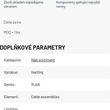
Zboží skladem expedujeme
Komponenty splňující nejvyšší
obratem.
normy.
Cena za ks
MOQ = 1 ks
DOPLŇKOVÉ PARAMETRY
Kategorie
:
Náš sortiment
Výrobce
:
Harting
Series
:
RJ45
Element
:
Cable assemblies
Limiting