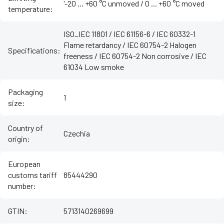
'-20 ... +60 °C unmoved / ‌0 ... +60 °C moved
temperature
:
ISO_IEC 11801 / IEC 61156-6 / IEC 60332-1
Flame retardancy / IEC 60754-2 Halogen
Specifications
:
freeness / IEC 60754-2 Non corrosive / IEC
61034 Low smoke
Packaging
1
size
:
Country of
Czechia
origin
:
European
customs tariff
85444290
number
:
GTIN
:
5713140269699