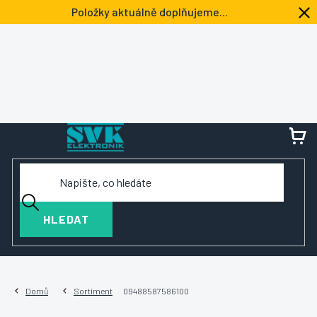
Přejít
Položky aktuálně doplňujeme...
na
obsah
NÁ
KOŠ
HLEDAT
Domů
Sortiment
09488587586100