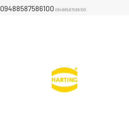
09488587586100
09488587586100