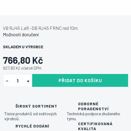
VB RJ45 LaR -DB RJ45 FRNC red 10m
Možnosti doručení
SKLADEM U VÝROBCE
766,80 Kč
927,83 Kč včetně DPH
PŘIDAT DO KOŠÍKU
ODBORNÉ
ŠIROKÝ SORTIMENT
PORADENSTVÍ
Tisíce produktů od světových
Technická podpora zkušeného
výrobců.
týmu.
CERTIFIKOVANÁ
RYCHLÉ DODÁNÍ
KVALITA