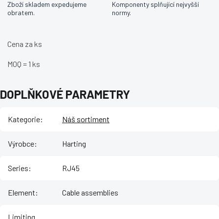
Zboží skladem expedujeme
Komponenty splňující nejvyšší
obratem.
normy.
Cena za ks
MOQ = 1 ks
DOPLŇKOVÉ PARAMETRY
Kategorie
:
Náš sortiment
Výrobce
:
Harting
Series
:
RJ45
Element
:
Cable assemblies
Limiting