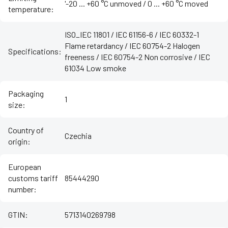
'-20 ... +60 °C unmoved / ‌0 ... +60 °C moved
temperature
:
ISO_IEC 11801 / IEC 61156-6 / IEC 60332-1
Flame retardancy / IEC 60754-2 Halogen
Specifications
:
freeness / IEC 60754-2 Non corrosive / IEC
61034 Low smoke
Packaging
1
size
:
Country of
Czechia
origin
:
European
customs tariff
85444290
number
:
GTIN
:
5713140269798