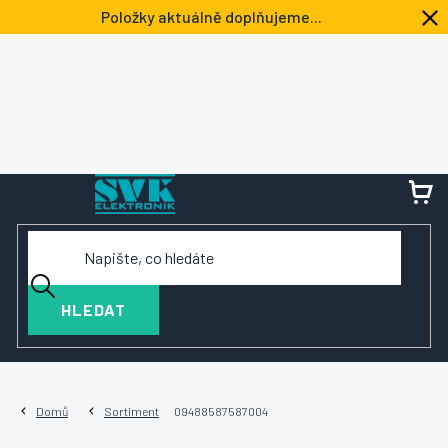
Přejít
Položky aktuálně doplňujeme...
na
obsah
NÁ
KOŠ
HLEDAT
Domů
Sortiment
09488587587004