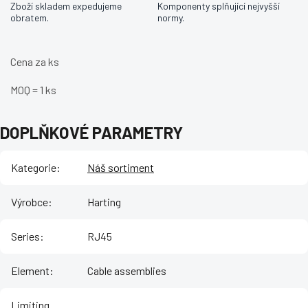
Zboží skladem expedujeme
Komponenty splňující nejvyšší
obratem.
normy.
Cena za ks
MOQ = 1 ks
DOPLŇKOVÉ PARAMETRY
Kategorie
:
Náš sortiment
Výrobce
:
Harting
Series
:
RJ45
Element
:
Cable assemblies
Limiting