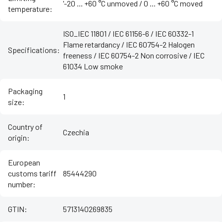
'-20 ... +60 °C unmoved / ‌0 ... +60 °C moved
temperature
:
ISO_IEC 11801 / IEC 61156-6 / IEC 60332-1
Flame retardancy / IEC 60754-2 Halogen
Specifications
:
freeness / IEC 60754-2 Non corrosive / IEC
61034 Low smoke
Packaging
1
size
:
Country of
Czechia
origin
:
European
customs tariff
85444290
number
:
GTIN
:
5713140269835