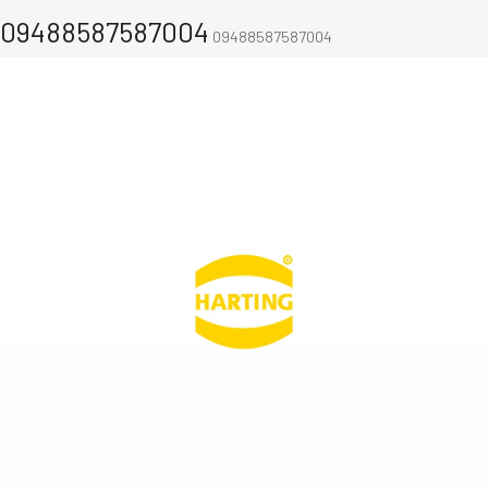
09488587587004
09488587587004