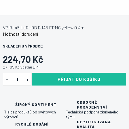
VB RJ45 LaR -DB RJ45 FRNC yellow 0.4m
Možnosti doručení
SKLADEM U VÝROBCE
224,70 Kč
271,89 Kč včetně DPH
PŘIDAT DO KOŠÍKU
ODBORNÉ
ŠIROKÝ SORTIMENT
PORADENSTVÍ
Tisíce produktů od světových
Technická podpora zkušeného
výrobců.
týmu.
CERTIFIKOVANÁ
RYCHLÉ DODÁNÍ
KVALITA