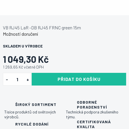
VB RJ45 LaR -DB RJ45 FRNC green 15m
Možnosti doručení
SKLADEM U VÝROBCE
1 049,30 Kč
1 269,65 Kč včetně DPH
PŘIDAT DO KOŠÍKU
ODBORNÉ
ŠIROKÝ SORTIMENT
PORADENSTVÍ
Tisíce produktů od světových
Technická podpora zkušeného
výrobců.
týmu.
CERTIFIKOVANÁ
RYCHLÉ DODÁNÍ
KVALITA