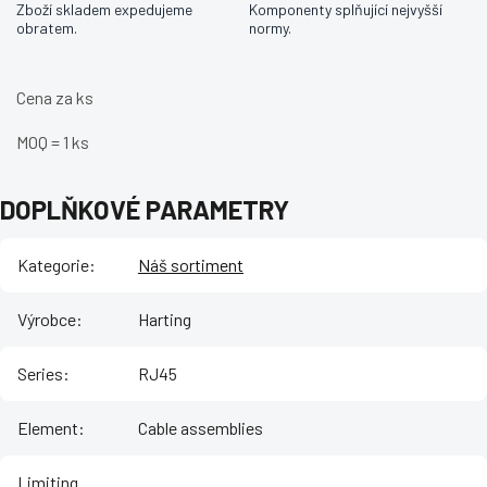
Zboží skladem expedujeme
Komponenty splňující nejvyšší
obratem.
normy.
Cena za ks
MOQ = 1 ks
DOPLŇKOVÉ PARAMETRY
Kategorie
:
Náš sortiment
Výrobce
:
Harting
Series
:
RJ45
Element
:
Cable assemblies
Limiting