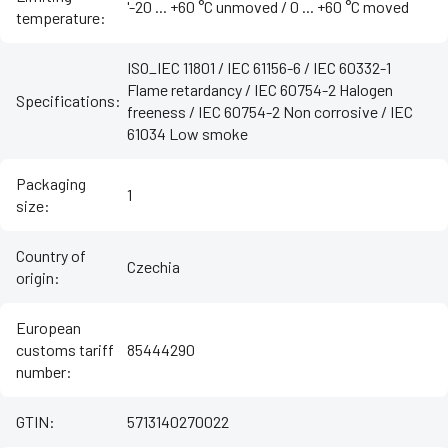
'-20 ... +60 °C unmoved / ‌0 ... +60 °C moved
temperature
:
ISO_IEC 11801 / IEC 61156-6 / IEC 60332-1
Flame retardancy / IEC 60754-2 Halogen
Specifications
:
freeness / IEC 60754-2 Non corrosive / IEC
61034 Low smoke
Packaging
1
size
:
Country of
Czechia
origin
:
European
customs tariff
85444290
number
:
GTIN
:
5713140270022