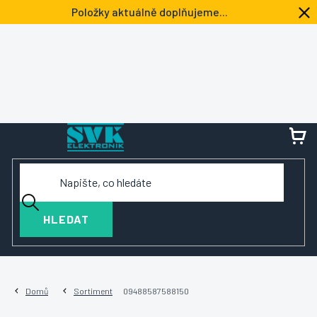
Přejít
Položky aktuálně doplňujeme...
na
obsah
NÁ
KOŠ
HLEDAT
Domů
Sortiment
09488587588150