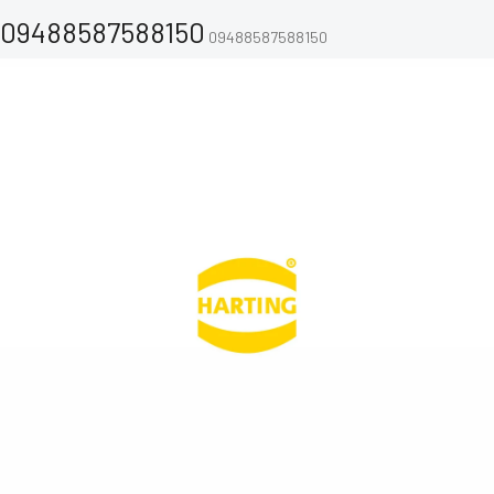
09488587588150
09488587588150