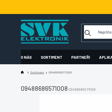
Přejít
na
obsah
O NÁS
SORTIMENT
PARTNEŘI
APLIK
Sortiment
09488686571008
09488686571008
09488686571008