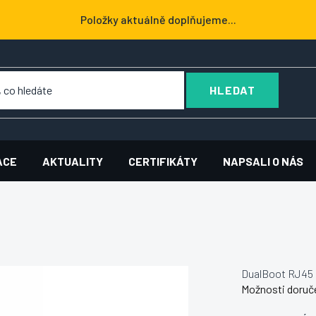
Položky aktuálně doplňujeme...
HLEDAT
ACE
AKTUALITY
CERTIFIKÁTY
NAPSALI O NÁS
DualBoot RJ45 
Možnosti doruč