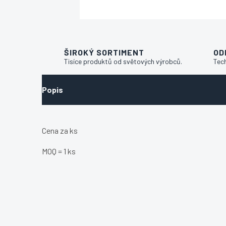
ŠIROKÝ SORTIMENT
OD
Tisíce produktů od světových výrobců.
Tec
Popis
Cena za ks
MOQ = 1 ks