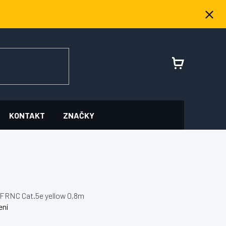
NÁKUPNÍ
KOŠÍK
KONTAKT
ZNAČKY
FRNC Cat.5e yellow 0,8m
ení