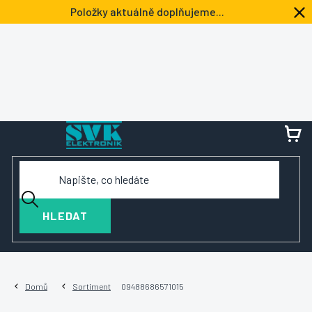
Přejít
Položky aktuálně doplňujeme...
na
obsah
NÁ
KOŠ
HLEDAT
Domů
Sortiment
09488686571015