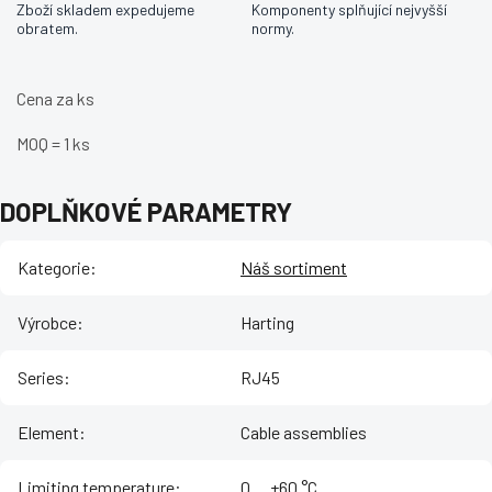
Zboží skladem expedujeme
Komponenty splňující nejvyšší
obratem.
normy.
Cena za ks
MOQ = 1 ks
DOPLŇKOVÉ PARAMETRY
Kategorie
:
Náš sortiment
Výrobce
:
Harting
Series
:
RJ45
Element
:
Cable assemblies
Limiting temperature
:
‌0 ... +60 °C