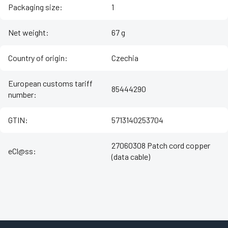
Packaging size
:
1
Net weight
:
67 g
Country of origin
:
Czechia
European customs tariff
85444290
number
:
GTIN
:
5713140253704
27060308 Patch cord copper
eCl@ss
:
(data cable)
Z