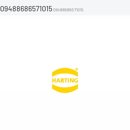
09488686571015
09488686571015