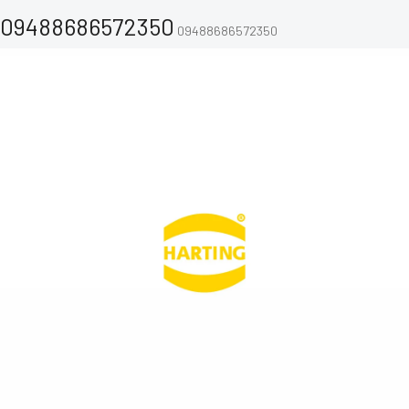
09488686572350
09488686572350