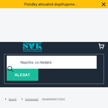
Přejít
Položky aktuálně doplňujeme...
na
obsah
NÁ
KOŠ
HLEDAT
Domů
Sortiment
09488686572350