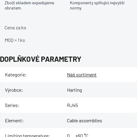
Zboží skladem expedujeme
Komponenty splňující nejvyšší
obratem.
normy.
Cena za ks
MOQ = 1 ks
DOPLŇKOVÉ PARAMETRY
Kategorie
:
Náš sortiment
Výrobce
:
Harting
Series
:
RJ45
Element
:
Cable assemblies
Limiting temperature
:
‌0 ... +60 °C