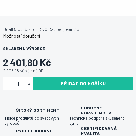
DualBoot RJ45 FRNC Cat.5e green 35m
Možnosti doručení
SKLADEM U VÝROBCE
2 401,80 Kč
2 906,18 Kč včetně DPH
PŘIDAT DO KOŠÍKU
ODBORNÉ
ŠIROKÝ SORTIMENT
PORADENSTVÍ
Tisíce produktů od světových
Technická podpora zkušeného
výrobců.
týmu.
CERTIFIKOVANÁ
RYCHLÉ DODÁNÍ
KVALITA