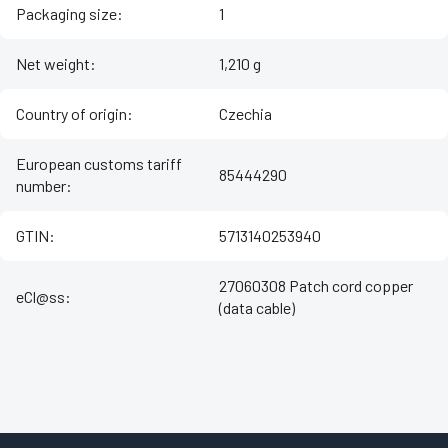
Packaging size
:
1
Net weight
:
1,210 g
Country of origin
:
Czechia
European customs tariff
85444290
number
:
GTIN
:
5713140253940
27060308 Patch cord copper
eCl@ss
:
(data cable)
Z