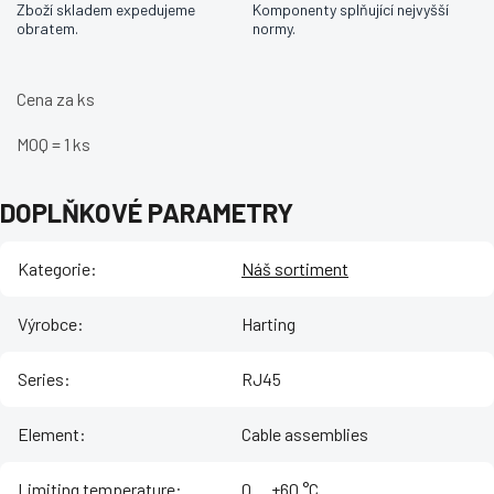
Zboží skladem expedujeme
Komponenty splňující nejvyšší
obratem.
normy.
Cena za ks
MOQ = 1 ks
DOPLŇKOVÉ PARAMETRY
Kategorie
:
Náš sortiment
Výrobce
:
Harting
Series
:
RJ45
Element
:
Cable assemblies
Limiting temperature
:
‌0 ... +60 °C