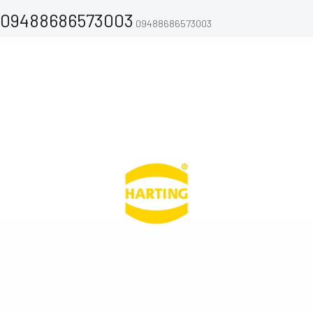
09488686573003
09488686573003