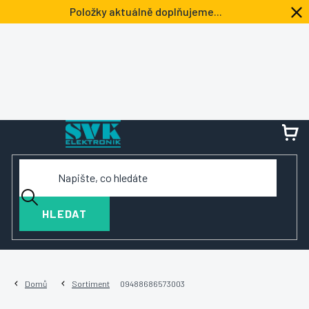
Přejít
Položky aktuálně doplňujeme...
na
obsah
NÁ
KOŠ
HLEDAT
Domů
Sortiment
09488686573003