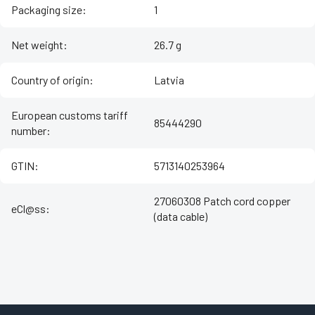
Packaging size
:
1
Net weight
:
26.7 g
Country of origin
:
Latvia
European customs tariff
85444290
number
:
GTIN
:
5713140253964
27060308 Patch cord copper
eCl@ss
:
(data cable)
Z