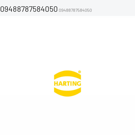
09488787584050
09488787584050