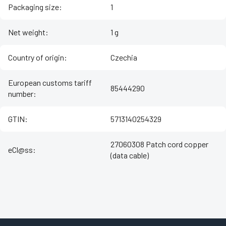
Packaging size
:
1
Net weight
:
1 g
Country of origin
:
Czechia
European customs tariff
85444290
number
:
GTIN
:
5713140254329
27060308 Patch cord copper
eCl@ss
:
(data cable)
Z