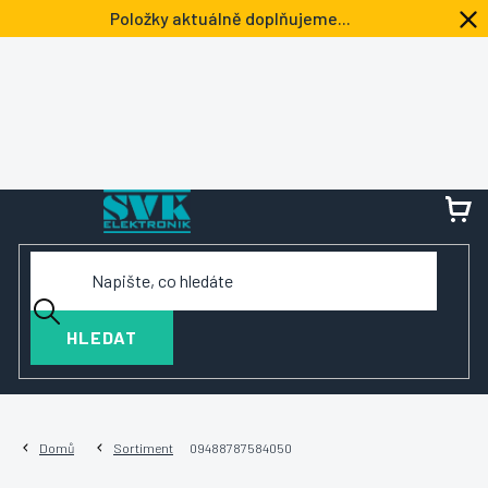
Přejít
Položky aktuálně doplňujeme...
na
obsah
NÁ
KOŠ
HLEDAT
Domů
Sortiment
09488787584050