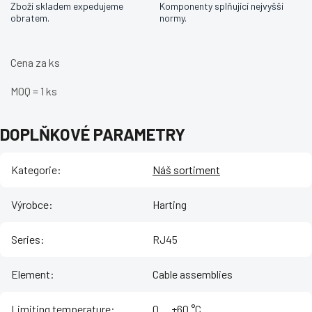
Zboží skladem expedujeme
Komponenty splňující nejvyšší
obratem.
normy.
Cena za ks
MOQ = 1 ks
DOPLŇKOVÉ PARAMETRY
Kategorie
:
Náš sortiment
Výrobce
:
Harting
Series
:
RJ45
Element
:
Cable assemblies
Limiting temperature
:
‌0 ... +60 °C