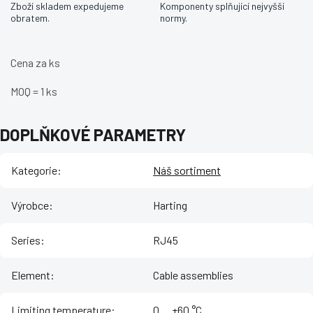
Zboží skladem expedujeme
Komponenty splňující nejvyšší
obratem.
normy.
Cena za ks
MOQ = 1 ks
DOPLŇKOVÉ PARAMETRY
Kategorie
:
Náš sortiment
Výrobce
:
Harting
Series
:
RJ45
Element
:
Cable assemblies
Limiting temperature
:
‌0 ... +60 °C