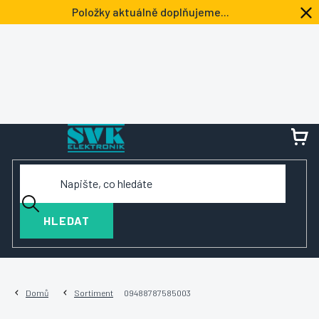
Přejít
Položky aktuálně doplňujeme...
na
obsah
NÁ
KOŠ
HLEDAT
Domů
Sortiment
09488787585003