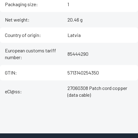
Packaging size
:
1
Net weight
:
20.46 g
Country of origin
:
Latvia
European customs tariff
85444290
number
:
GTIN
:
5713140254350
27060308 Patch cord copper
eCl@ss
:
(data cable)
Z