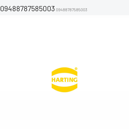
09488787585003
09488787585003