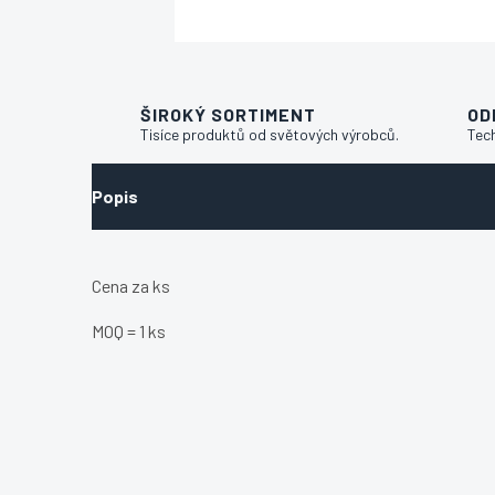
ŠIROKÝ SORTIMENT
OD
Tisíce produktů od světových výrobců.
Tec
Popis
Cena za ks
MOQ = 1 ks