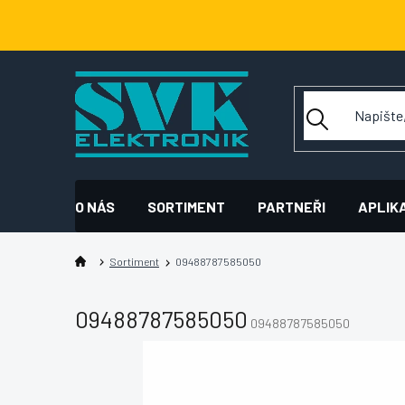
Přejít
na
obsah
O NÁS
SORTIMENT
PARTNEŘI
APLIK
Sortiment
09488787585050
09488787585050
09488787585050