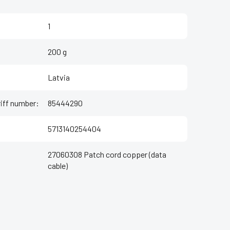
1
200 g
Latvia
iff number
:
85444290
5713140254404
27060308 Patch cord copper (data
cable)