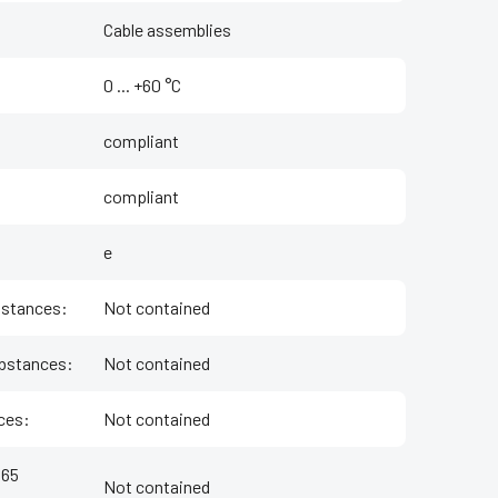
Cable assemblies
‌0 ... +60 °C
compliant
compliant
e
bstances
:
Not contained
bstances
:
Not contained
ces
:
Not contained
 65
Not contained