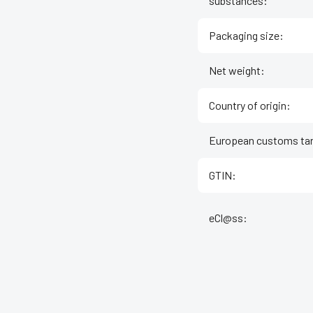
substances
:
Packaging size
:
Net weight
:
Country of origin
:
European customs tar
GTIN
:
eCl@ss
: