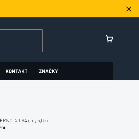
NÁKUPNÍ
KOŠÍK
KONTAKT
ZNAČKY
FRNC Cat.6A grey 5,0m
ení