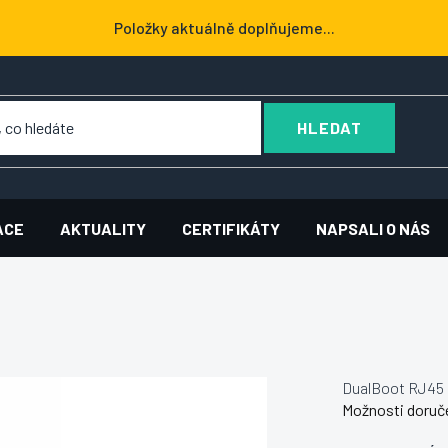
Položky aktuálně doplňujeme...
HLEDAT
ACE
AKTUALITY
CERTIFIKÁTY
NAPSALI O NÁS
DualBoot RJ45 
Možnosti doruč