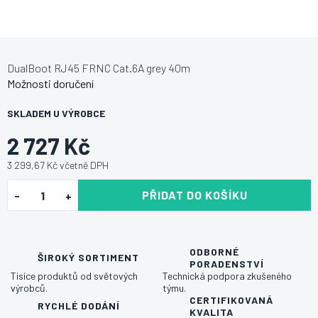
DualBoot RJ45 FRNC Cat.6A grey 40m
Možnosti doručení
SKLADEM U VÝROBCE
2 727 Kč
3 299,67 Kč včetně DPH
PŘIDAT DO KOŠÍKU
ODBORNÉ
ŠIROKÝ SORTIMENT
PORADENSTVÍ
Tisíce produktů od světových
Technická podpora zkušeného
výrobců.
týmu.
CERTIFIKOVANÁ
RYCHLÉ DODÁNÍ
KVALITA