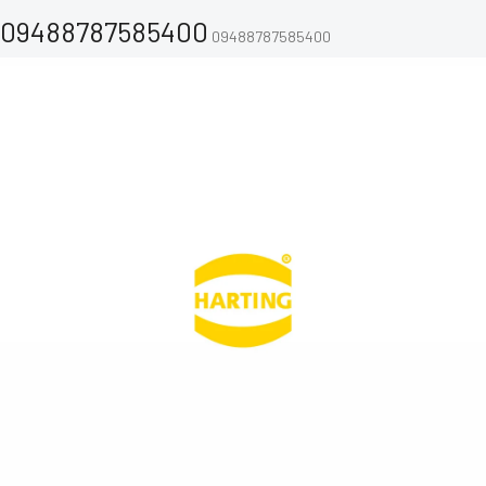
09488787585400
09488787585400