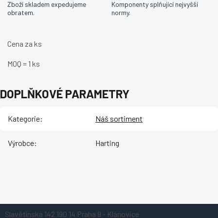
Zboží skladem expedujeme
Komponenty splňující nejvyšší
obratem.
normy.
Cena za ks
MOQ = 1 ks
DOPLŇKOVÉ PARAMETRY
Kategorie
:
Náš sortiment
Výrobce
:
Harting
Z
Slavětínská 142
190 14 Praha 9 - Klánovice