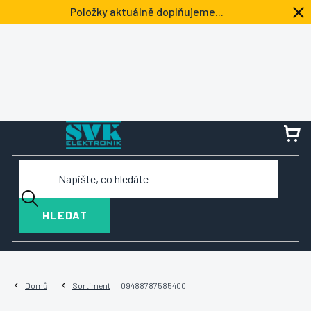
Přejít
Položky aktuálně doplňujeme...
na
obsah
NÁ
KOŠ
HLEDAT
Domů
Sortiment
09488787585400