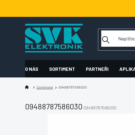
Přejít
na
obsah
O NÁS
SORTIMENT
PARTNEŘI
APLIK
Sortiment
09488787586030
09488787586030
09488787586030