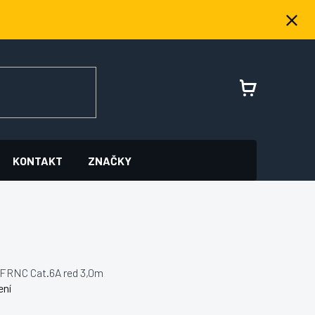
NÁKUPNÍ
KOŠÍK
KONTAKT
ZNAČKY
FRNC Cat.6A red 3,0m
ení