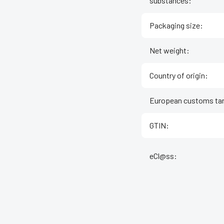
substances
:
Packaging size
:
Net weight
:
Country of origin
:
European customs tar
GTIN
:
eCl@ss
: