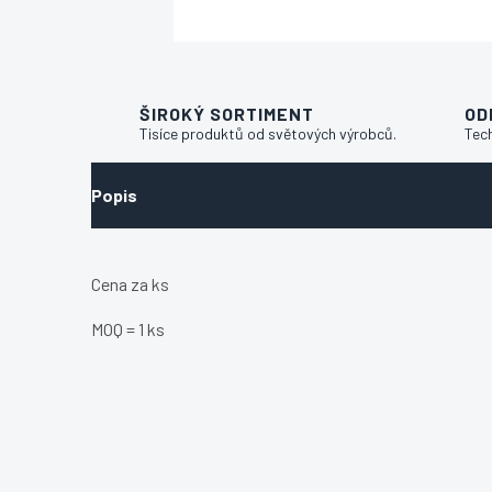
ŠIROKÝ SORTIMENT
OD
Tisíce produktů od světových výrobců.
Tec
Popis
Cena za ks
MOQ = 1 ks