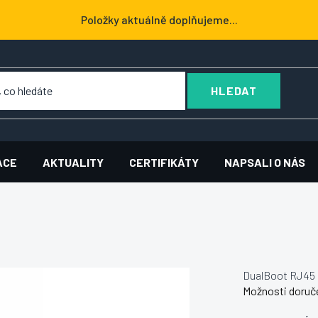
Položky aktuálně doplňujeme...
HLEDAT
ACE
AKTUALITY
CERTIFIKÁTY
NAPSALI O NÁS
DualBoot RJ45 
Možnosti doruč