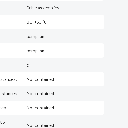
Cable assemblies
‌0 ... +60 °C
compliant
compliant
e
bstances
:
Not contained
bstances
:
Not contained
ces
:
Not contained
 65
Not contained