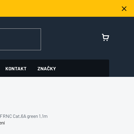
NÁKUPNÍ
KOŠÍK
KONTAKT
ZNAČKY
FRNC Cat.6A green 1,1m
ení