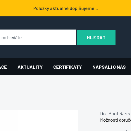
Položky aktuálně doplňujeme...
HLEDAT
ACE
AKTUALITY
CERTIFIKÁTY
NAPSALI O NÁS
DualBoot RJ45 
Možnosti doruč