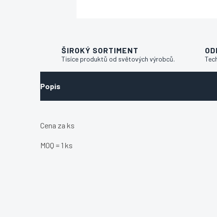
ŠIROKÝ SORTIMENT
OD
Tisíce produktů od světových výrobců.
Tec
Popis
Cena za ks
MOQ = 1 ks