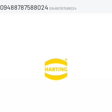
09488787588024
09488787588024