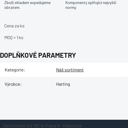
Zboží skladem expedujeme
Komponenty splňující nejvyšší
obratem.
normy.
Cena za ks
MOQ = 1 ks
DOPLŇKOVÉ PARAMETRY
Kategorie
:
Náš sortiment
Výrobce
:
Harting
Z
Slavětínská 142
190 14 Praha 9 - Klánovice