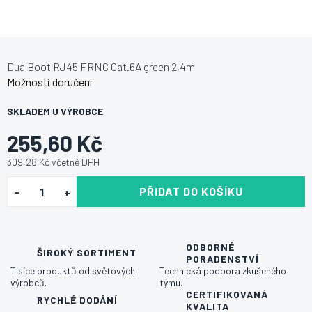
DualBoot RJ45 FRNC Cat.6A green 2,4m
Možnosti doručení
SKLADEM U VÝROBCE
255,60 Kč
309,28 Kč včetně DPH
PŘIDAT DO KOŠÍKU
ODBORNÉ
ŠIROKÝ SORTIMENT
PORADENSTVÍ
Tisíce produktů od světových
Technická podpora zkušeného
výrobců.
týmu.
CERTIFIKOVANÁ
RYCHLÉ DODÁNÍ
KVALITA