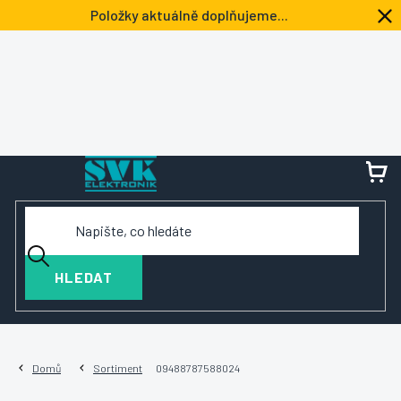
Přejít
Položky aktuálně doplňujeme...
na
obsah
NÁ
KOŠ
HLEDAT
Domů
Sortiment
09488787588024