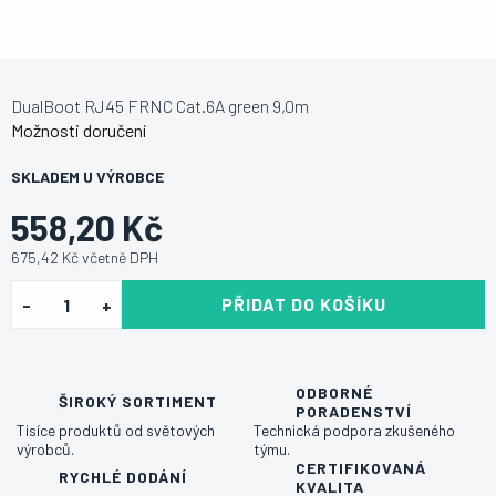
DualBoot RJ45 FRNC Cat.6A green 9,0m
Možnosti doručení
SKLADEM U VÝROBCE
558,20 Kč
675,42 Kč včetně DPH
PŘIDAT DO KOŠÍKU
ODBORNÉ
ŠIROKÝ SORTIMENT
PORADENSTVÍ
Tisíce produktů od světových
Technická podpora zkušeného
výrobců.
týmu.
CERTIFIKOVANÁ
RYCHLÉ DODÁNÍ
KVALITA