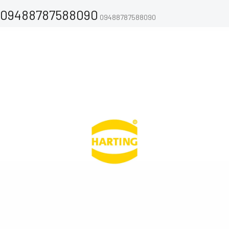
09488787588090
09488787588090