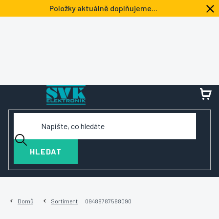
Přejít
Položky aktuálně doplňujeme...
na
obsah
NÁ
KOŠ
HLEDAT
Domů
Sortiment
09488787588090