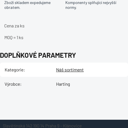
Zboží skladem expedujeme
Komponenty splňující nejvyšší
obratem.
normy.
Cena za ks
MOQ = 1 ks
DOPLŇKOVÉ PARAMETRY
Kategorie
:
Náš sortiment
Výrobce
:
Harting
Z
Slavětínská 142
190 14 Praha 9 - Klánovice