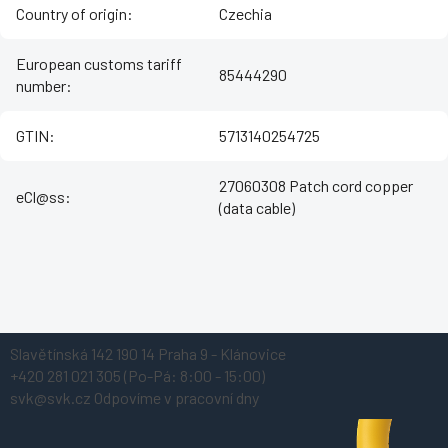
Country of origin
:
Czechia
European customs tariff
85444290
number
:
GTIN
:
5713140254725
27060308 Patch cord copper
eCl@ss
:
(data cable)
Z
Slavětínská 142
190 14 Praha 9 - Klánovice
á
+420 281 021 305
(Po-Pá: 8:00 - 15:00)
p
svk@svk.cz
Odpovíme v pracovní dny
a
t