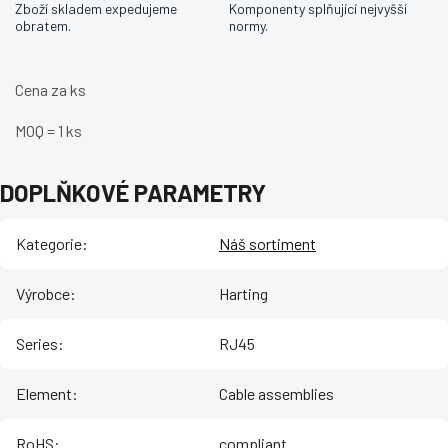
Zboží skladem expedujeme
Komponenty splňující nejvyšší
obratem.
normy.
Cena za ks
MOQ = 1 ks
DOPLŇKOVÉ PARAMETRY
Kategorie
:
Náš sortiment
Výrobce
:
Harting
Series
:
RJ45
Element
:
Cable assemblies
RoHS
:
compliant