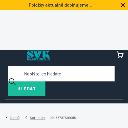
Přejít
Položky aktuálně doplňujeme...
na
obsah
NÁ
KOŠ
HLEDAT
Domů
Sortiment
09488787590015