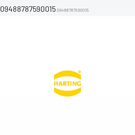
09488787590015
09488787590015