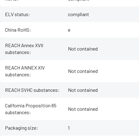
ELV status
:
compliant
China RoHS
:
e
REACH Annex XVII
Not contained
substances
:
REACH ANNEX XIV
Not contained
substances
:
REACH SVHC substances
:
Not contained
California Proposition 65
Not contained
substances
:
Packaging size
:
1