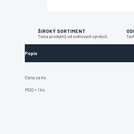
ŠIROKÝ SORTIMENT
OD
Tisíce produktů od světových výrobců.
Tec
Popis
Cena za ks
MOQ = 1 ks