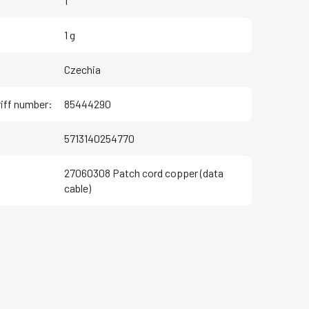
1
1 g
Czechia
iff number
:
85444290
5713140254770
27060308 Patch cord copper (data
cable)