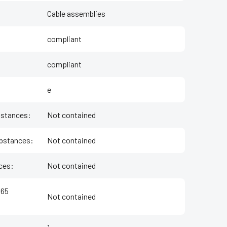
Cable assemblies
compliant
compliant
e
bstances
:
Not contained
bstances
:
Not contained
ces
:
Not contained
 65
Not contained