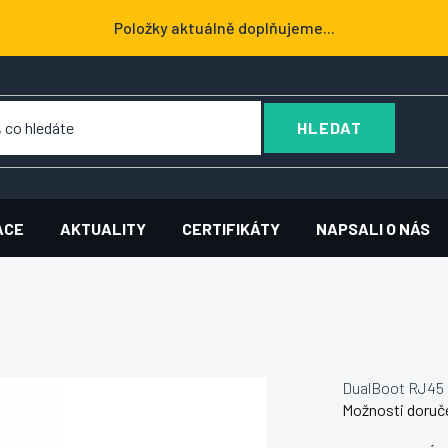
Položky aktuálně doplňujeme...
HLEDAT
ACE
AKTUALITY
CERTIFIKÁTY
NAPSALI O NÁS
DualBoot RJ45 
Možnosti doruč