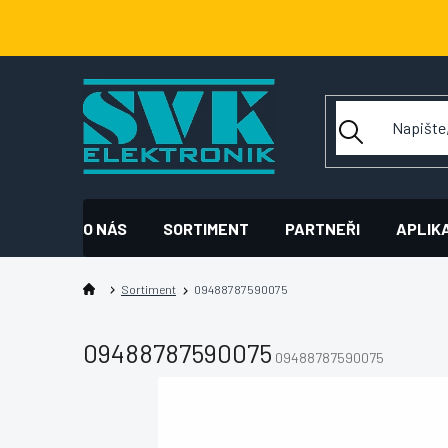
Přejít
na
obsah
O NÁS
SORTIMENT
PARTNEŘI
APLIK
Sortiment
09488787590075
09488787590075
09488787590075