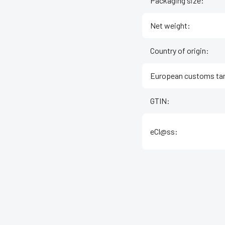
Packaging size
:
Net weight
:
Country of origin
:
European customs tar
GTIN
:
eCl@ss
: