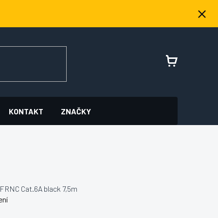
NÁKUPNÍ
KOŠÍK
KONTAKT
ZNAČKY
FRNC Cat.6A black 7,5m
ení