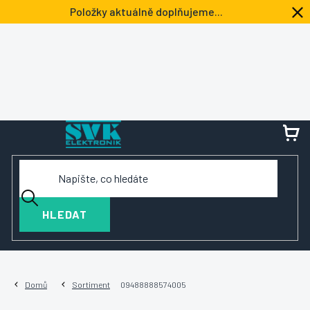
Přejít
Položky aktuálně doplňujeme...
na
obsah
NÁ
KOŠ
HLEDAT
Domů
Sortiment
09488888574005