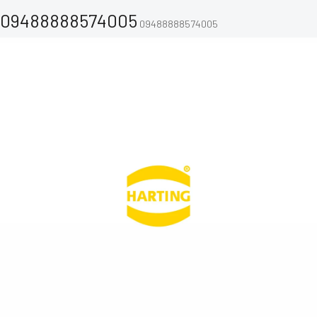
09488888574005
09488888574005