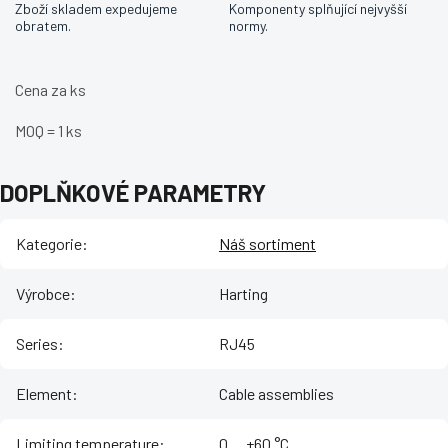
Zboží skladem expedujeme
Komponenty splňující nejvyšší
obratem.
normy.
Cena za ks
MOQ = 1 ks
DOPLŇKOVÉ PARAMETRY
Kategorie
:
Náš sortiment
Výrobce
:
Harting
Series
:
RJ45
Element
:
Cable assemblies
Limiting temperature
:
‌0 ... +60 °C