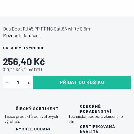
DualBoot RJ45 PP FRNC Cat.6A white 0,5m
Možnosti doručení
SKLADEM U VÝROBCE
256,40 Kč
310,24 Kč včetně DPH
PŘIDAT DO KOŠÍKU
ODBORNÉ
ŠIROKÝ SORTIMENT
PORADENSTVÍ
Tisíce produktů od světových
Technická podpora zkušeného
výrobců.
týmu.
CERTIFIKOVANÁ
RYCHLÉ DODÁNÍ
KVALITA