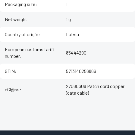
Packaging size
:
1
Net weight
:
1 g
Country of origin
:
Latvia
European customs tariff
85444290
number
:
GTIN
:
5713140256866
27060308 Patch cord copper
eCl@ss
:
(data cable)
Z