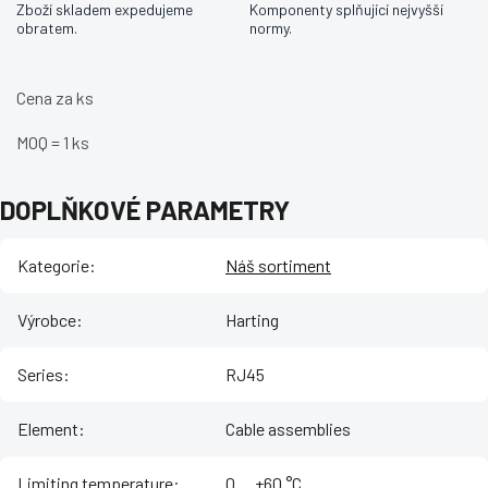
Zboží skladem expedujeme
Komponenty splňující nejvyšší
obratem.
normy.
Cena za ks
MOQ = 1 ks
DOPLŇKOVÉ PARAMETRY
Kategorie
:
Náš sortiment
Výrobce
:
Harting
Series
:
RJ45
Element
:
Cable assemblies
Limiting temperature
:
‌0 ... +60 °C