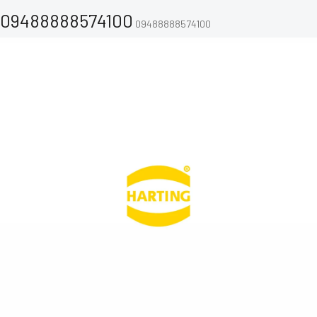
09488888574100
09488888574100