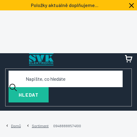
Přejít
Položky aktuálně doplňujeme...
na
obsah
NÁ
KOŠ
HLEDAT
Domů
Sortiment
09488888574100