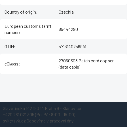
Country of origin
:
Czechia
European customs tariff
85444290
number
:
GTIN
:
5713140256941
27060308 Patch cord copper
eCl@ss
:
(data cable)
Z
Slavětínská 142
190 14 Praha 9 - Klánovice
á
+420 281 021 305
(Po-Pá: 8:00 - 15:00)
p
svk@svk.cz
Odpovíme v pracovní dny
a