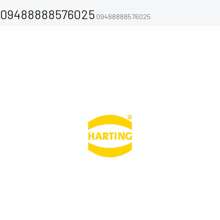
09488888576025
09488888576025