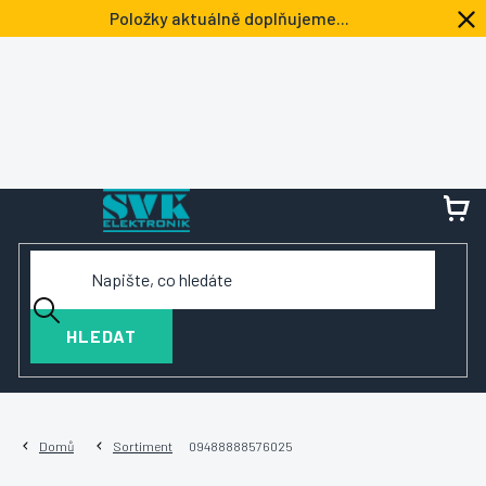
Přejít
Položky aktuálně doplňujeme...
na
obsah
NÁ
KOŠ
HLEDAT
Domů
Sortiment
09488888576025