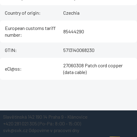
Country of origin
:
Czechia
European customs tariff
85444290
number
:
GTIN
:
5713140068230
27060308 Patch cord copper
eCl@ss
:
(data cable)
Z
Slavětínská 142
190 14 Praha 9 - Klánovice
á
+420 281 021 305
(Po-Pá: 8:00 - 15:00)
p
svk@svk.cz
Odpovíme v pracovní dny
a