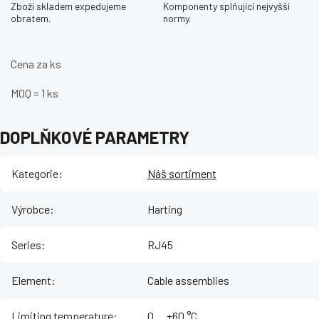
Zboží skladem expedujeme
Komponenty splňující nejvyšší
obratem.
normy.
Cena za ks
MOQ = 1 ks
DOPLŇKOVÉ PARAMETRY
Kategorie
:
Náš sortiment
Výrobce
:
Harting
Series
:
RJ45
Element
:
Cable assemblies
Limiting temperature
:
‌0 ... +60 °C