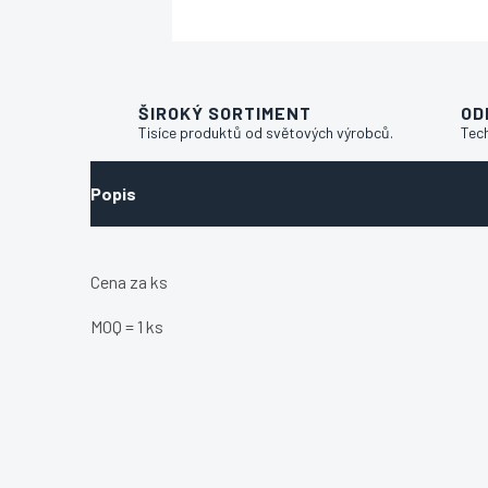
ŠIROKÝ SORTIMENT
OD
Tisíce produktů od světových výrobců.
Tec
Popis
Cena za ks
MOQ = 1 ks