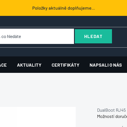
Položky aktuálně doplňujeme...
HLEDAT
ACE
AKTUALITY
CERTIFIKÁTY
NAPSALI O NÁS
DualBoot RJ45 
Možnosti doruč