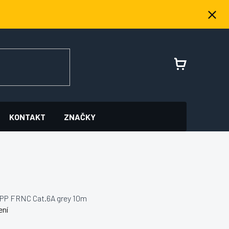
NÁKUPNÍ
KOŠÍK
KONTAKT
ZNAČKY
PP FRNC Cat.6A grey 10m
ení