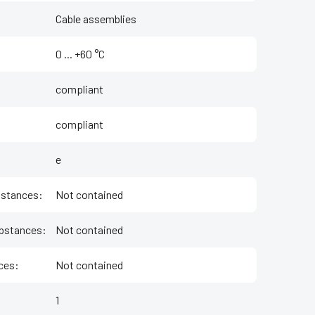
Cable assemblies
‌0 ... +60 °C
compliant
compliant
e
bstances
:
Not contained
bstances
:
Not contained
ces
:
Not contained
1