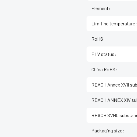
Element
:
Limiting temperature
:
RoHS
:
ELV status
:
China RoHS
:
REACH Annex XVII su
REACH ANNEX XIV su
REACH SVHC substan
Packaging size
: