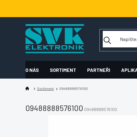
Přejít
na
obsah
O NÁS
SORTIMENT
PARTNEŘI
APLIK
Sortiment
09488888576100
09488888576100
09488888576100