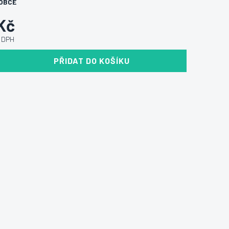
OBCE
Kč
ě DPH
PŘIDAT DO KOŠÍKU