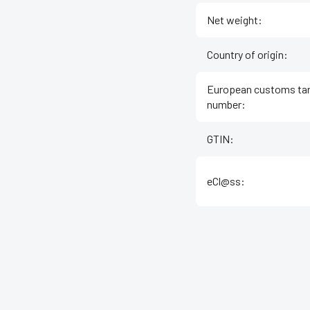
Net weight
:
Country of origin
:
European customs tar
number
:
GTIN
:
eCl@ss
: