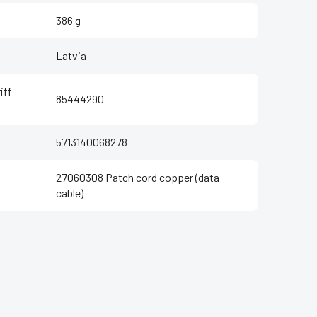
386 g
Latvia
iff
85444290
5713140068278
27060308 Patch cord copper (data
cable)