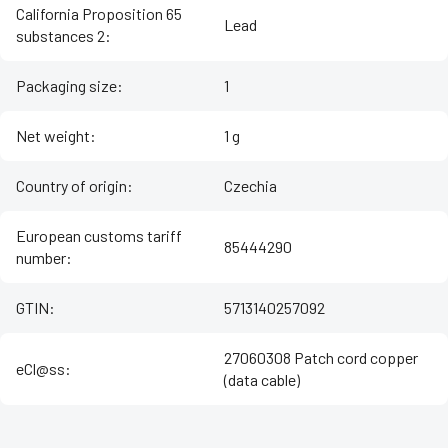
California Proposition 65
Lead
substances 2
:
Packaging size
:
1
Net weight
:
1 g
Country of origin
:
Czechia
European customs tariff
85444290
number
:
GTIN
:
5713140257092
27060308 Patch cord copper
eCl@ss
:
(data cable)