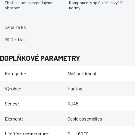
Zboží skladem expedujeme
Komponenty splňující nejvyšší
obratem.
normy.
Cena za ks
MOQ = 1 ks
DOPLŇKOVÉ PARAMETRY
Kategorie
:
Náš sortiment
Výrobce
:
Harting
Series
:
RJ45
Element
:
Cable assemblies
Limiting temperature
:
‌0 ... +60 °C