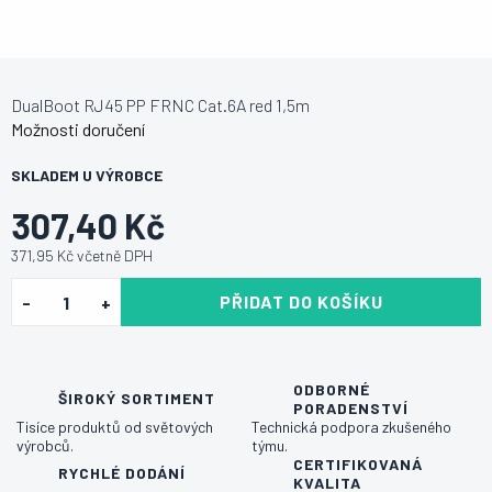
DualBoot RJ45 PP FRNC Cat.6A red 1,5m
Možnosti doručení
SKLADEM U VÝROBCE
307,40 Kč
371,95 Kč včetně DPH
PŘIDAT DO KOŠÍKU
ODBORNÉ
ŠIROKÝ SORTIMENT
PORADENSTVÍ
Tisíce produktů od světových
Technická podpora zkušeného
výrobců.
týmu.
CERTIFIKOVANÁ
RYCHLÉ DODÁNÍ
KVALITA