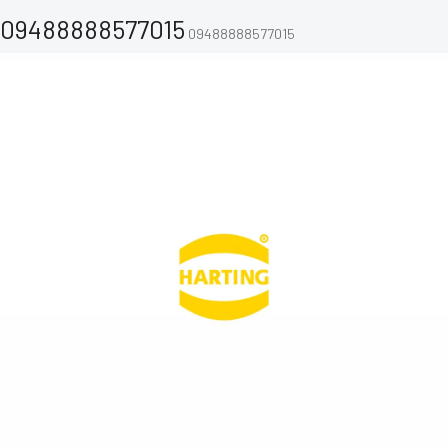
09488888577015
09488888577015