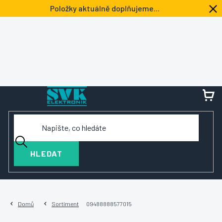
Přejít
Položky aktuálně doplňujeme...
na
obsah
NÁ
KOŠ
HLEDAT
Domů
Sortiment
09488888577015