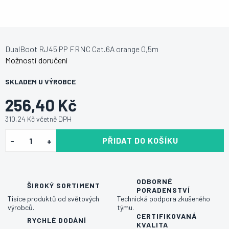
DualBoot RJ45 PP FRNC Cat.6A orange 0,5m
Možnosti doručení
SKLADEM U VÝROBCE
256,40 Kč
310,24 Kč včetně DPH
PŘIDAT DO KOŠÍKU
ODBORNÉ
ŠIROKÝ SORTIMENT
PORADENSTVÍ
Tisíce produktů od světových
Technická podpora zkušeného
výrobců.
týmu.
CERTIFIKOVANÁ
RYCHLÉ DODÁNÍ
KVALITA