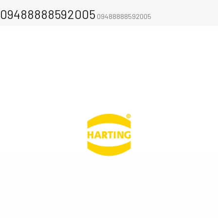
09488888592005
09488888592005