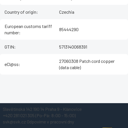
Country of origin
:
Czechia
European customs tariff
85444290
number
:
GTIN
:
5713140068391
27060308 Patch cord copper
eCl@ss
:
(data cable)
Z
Slavětínská 142
190 14 Praha 9 - Klánovice
á
+420 281 021 305
(Po-Pá: 8:00 - 15:00)
p
svk@svk.cz
Odpovíme v pracovní dny
a