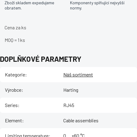
Zboží skladem expedujeme
Komponenty splňující nejvyšší
obratem.
normy.
Cena za ks
MOQ = 1 ks
DOPLŇKOVÉ PARAMETRY
Kategorie
:
Náš sortiment
Výrobce
:
Harting
Series
:
RJ45
Element
:
Cable assemblies
Limiting temperature
:
‌0 ... +60 °C