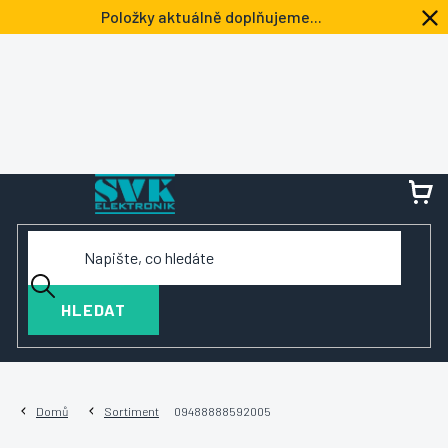
Přejít
Položky aktuálně doplňujeme...
na
obsah
NÁ
KOŠ
HLEDAT
Domů
Sortiment
09488888592005