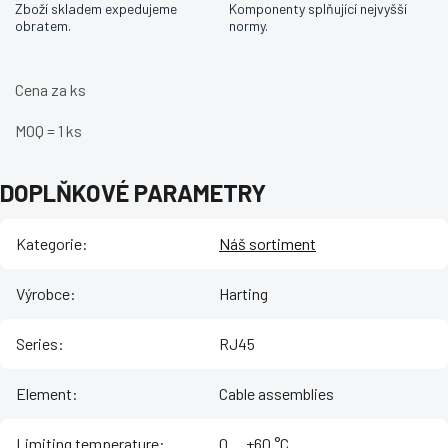
Zboží skladem expedujeme
Komponenty splňující nejvyšší
obratem.
normy.
Cena za ks
MOQ = 1 ks
DOPLŇKOVÉ PARAMETRY
Kategorie
:
Náš sortiment
Výrobce
:
Harting
Series
:
RJ45
Element
:
Cable assemblies
Limiting temperature
:
‌0 ... +60 °C