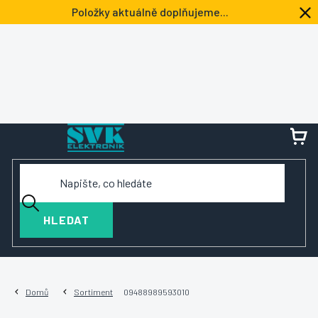
Přejít
Položky aktuálně doplňujeme...
na
obsah
NÁ
KOŠ
HLEDAT
Domů
Sortiment
09488989593010