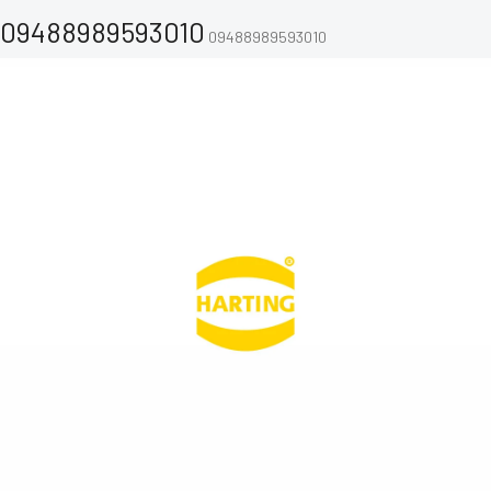
09488989593010
09488989593010