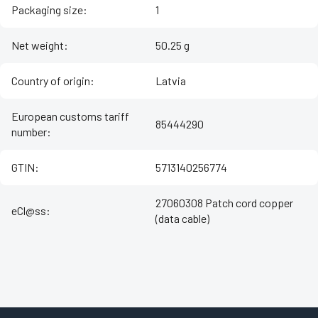
Packaging size
:
1
Net weight
:
50.25 g
Country of origin
:
Latvia
European customs tariff
85444290
number
:
GTIN
:
5713140256774
27060308 Patch cord copper
eCl@ss
:
(data cable)
Z