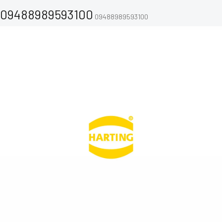
09488989593100
09488989593100