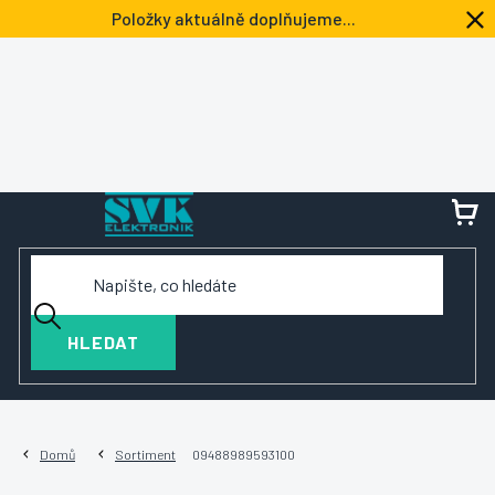
Přejít
Položky aktuálně doplňujeme...
na
obsah
NÁ
KOŠ
HLEDAT
Domů
Sortiment
09488989593100