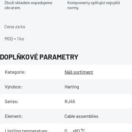
Zboží skladem expedujeme
Komponenty splňující nejvyšší
obratem.
normy.
Cena za ks
MOQ = 1 ks
DOPLŇKOVÉ PARAMETRY
Kategorie
:
Náš sortiment
Výrobce
:
Harting
Series
:
RJ45
Element
:
Cable assemblies
Limiting temperature
:
‌0 ... +60 °C