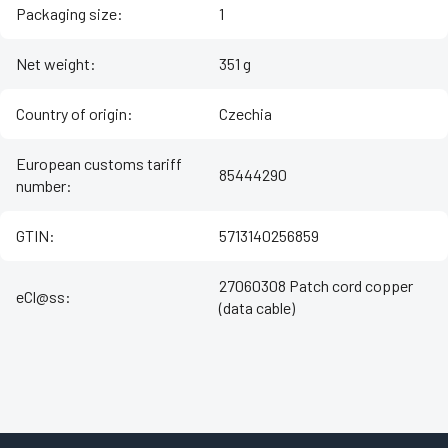
Packaging size
:
1
Net weight
:
351 g
Country of origin
:
Czechia
European customs tariff
85444290
number
:
GTIN
:
5713140256859
27060308 Patch cord copper
eCl@ss
:
(data cable)
Z