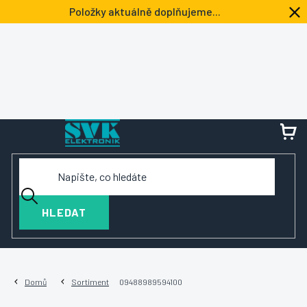
Přejít
Položky aktuálně doplňujeme...
na
obsah
NÁ
KOŠ
HLEDAT
Domů
Sortiment
09488989594100