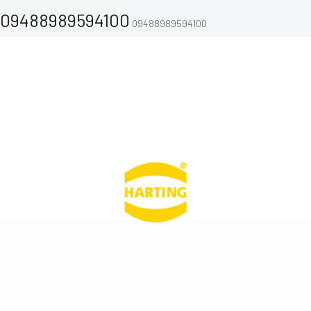
09488989594100
09488989594100