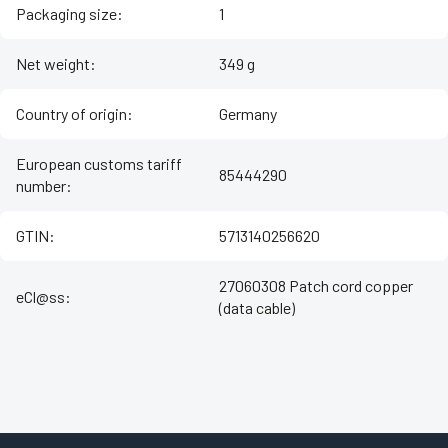
Packaging size
:
1
Net weight
:
349 g
Country of origin
:
Germany
European customs tariff
85444290
number
:
GTIN
:
5713140256620
27060308 Patch cord copper
eCl@ss
:
(data cable)
Z