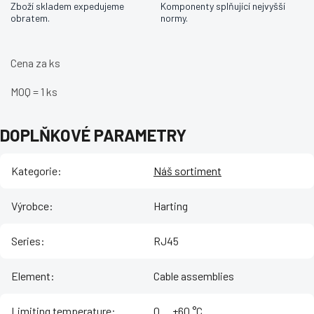
Zboží skladem expedujeme
Komponenty splňující nejvyšší
obratem.
normy.
Cena za ks
MOQ = 1 ks
DOPLŇKOVÉ PARAMETRY
Kategorie
:
Náš sortiment
Výrobce
:
Harting
Series
:
RJ45
Element
:
Cable assemblies
Limiting temperature
:
‌0 ... +60 °C