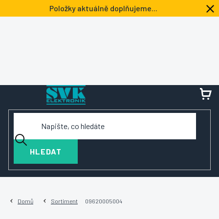
Přejít
Položky aktuálně doplňujeme...
na
obsah
NÁ
KOŠ
HLEDAT
Domů
Sortiment
09620005004