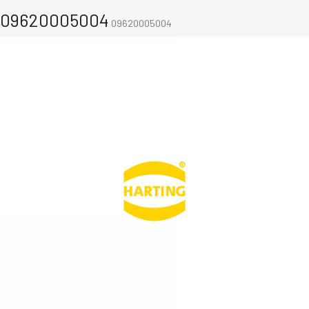
09620005004
09620005004