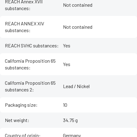
REACH Annex XVII
Not contained
substances
:
REACH ANNEX XIV
Not contained
substances
:
REACH SVHC substances
:
Yes
California Proposition 65
Yes
substances
:
California Proposition 65
Lead / Nickel
substances 2
:
Packaging size
:
10
Net weight
:
34.75 g
Country of origin
:
Germany