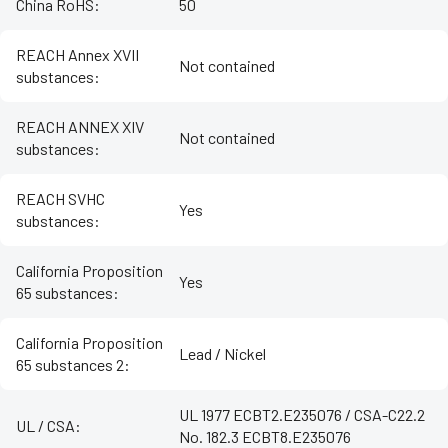
China RoHS
:
50
REACH Annex XVII
Not contained
substances
:
REACH ANNEX XIV
Not contained
substances
:
REACH SVHC
Yes
substances
:
California Proposition
Yes
65 substances
:
California Proposition
Lead / Nickel
65 substances 2
:
UL 1977 ECBT2.E235076 / CSA-C22.2
UL / CSA
:
No. 182.3 ECBT8.E235076