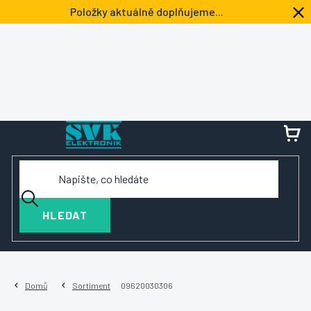
Přejít
Položky aktuálně doplňujeme...
na
obsah
NÁ
KOŠ
HLEDAT
Domů
Sortiment
09620030306