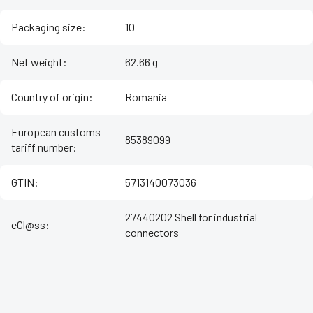
Packaging size
:
10
Net weight
:
62.66 g
Country of origin
:
Romania
European customs
85389099
tariff number
:
GTIN
:
5713140073036
27440202 Shell for industrial
eCl@ss
:
connectors