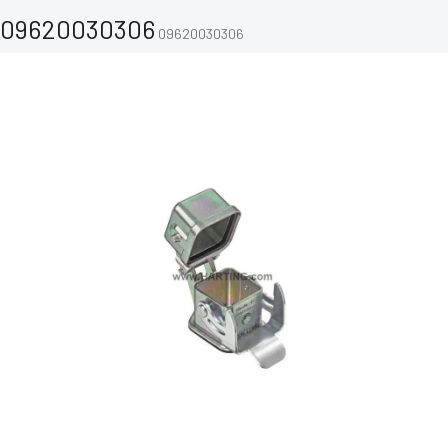
09620030306
09620030306