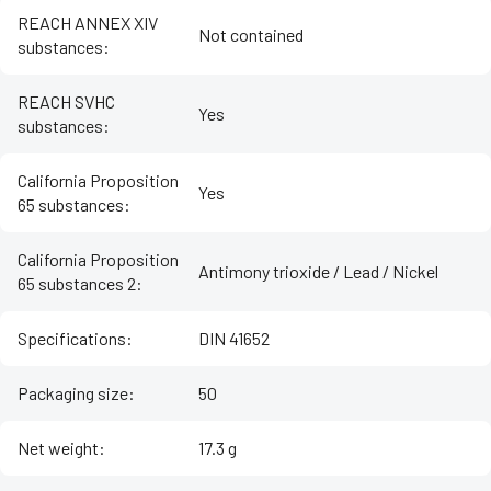
REACH ANNEX XIV
Not contained
substances
:
REACH SVHC
Yes
substances
:
California Proposition
Yes
65 substances
:
California Proposition
Antimony trioxide / Lead / Nickel
65 substances 2
:
Specifications
:
DIN 41652
Packaging size
:
50
Net weight
:
17.3 g