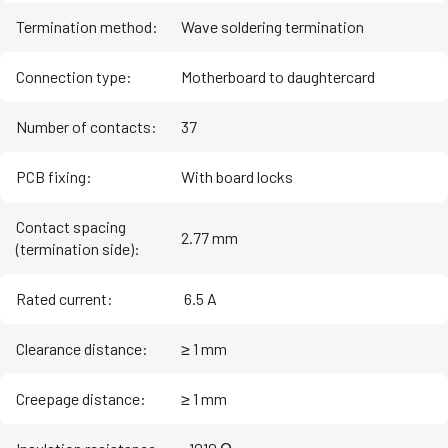
Termination method
:
Wave soldering termination
Connection type
:
Motherboard to daughtercard
Number of contacts
:
37
PCB fixing
:
With board locks
Contact spacing
2.77 mm
(termination side)
:
Rated current
:
‌ 6.5 A
Clearance distance
:
≥ 1 mm
Creepage distance
:
≥ 1 mm