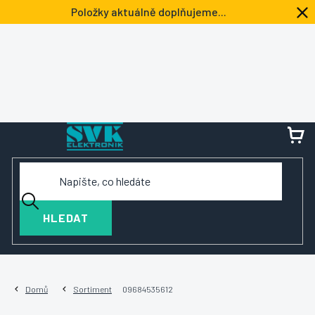
Přejít
Položky aktuálně doplňujeme...
na
obsah
NÁ
KOŠ
HLEDAT
Domů
Sortiment
09684535612