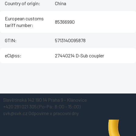
Country of origin
:
China
European customs
85366990
tariff number
:
GTIN
:
5713140095878
eCl@ss
:
27440214 D-Sub coupler
Z
Slavětínská 142
190 14 Praha 9 - Klánovice
á
+420 281 021 305
(Po-Pá: 8:00 - 15:00)
p
svk@svk.cz
Odpovíme v pracovní dny
a
t
í