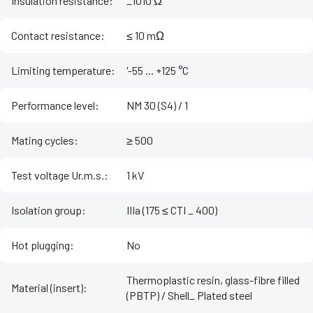
Insulation resistance
:
_1010 Ω
Contact resistance
:
≤ 10 mΩ
Limiting temperature
:
'-55 ... +125 °C
Performance level
:
NM 30 (S4) / 1
Mating cycles
:
≥ 500
Test voltage Ur.m.s.
:
1 kV
Isolation group
:
IIIa (175 ≤ CTI _ 400)
Hot plugging
:
No
Thermoplastic resin, glass-fibre filled
Material (insert)
:
(PBTP) / Shell_ Plated steel