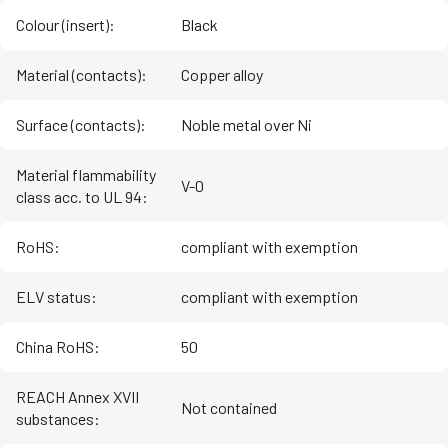
Colour (insert)
:
Black
Material (contacts)
:
Copper alloy
Surface (contacts)
:
Noble metal over Ni
Material flammability
V-0
class acc. to UL 94
:
RoHS
:
compliant with exemption
ELV status
:
compliant with exemption
China RoHS
:
50
REACH Annex XVII
Not contained
substances
: