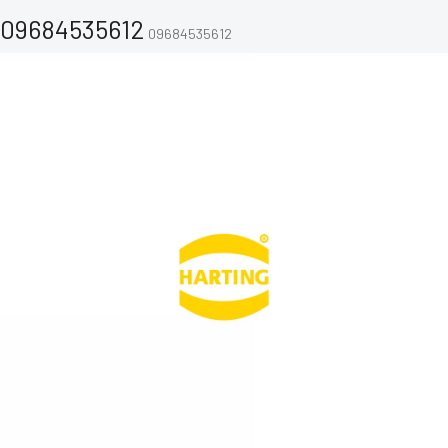
09684535612
09684535612