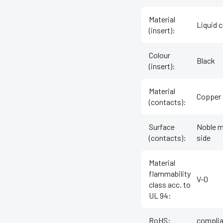
Material
Liquid c
(insert)
:
Colour
Black
(insert)
:
Material
Copper 
(contacts)
:
Surface
Noble m
(contacts)
:
side
Material
flammability
V-0
class acc. to
UL 94
:
RoHS
:
complia