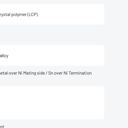
rystal polymer (LCP)
alloy
etal over Ni Mating side / Sn over Ni Termination
nt