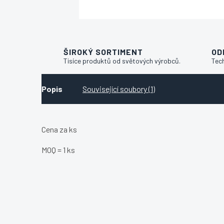
ŠIROKÝ SORTIMENT
OD
Tisíce produktů od světových výrobců.
Tec
Popis
Související soubory (1)
Cena za ks
MOQ = 1 ks