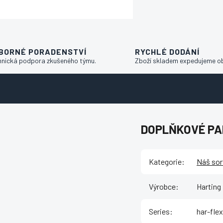
BORNÉ PORADENSTVÍ
RYCHLÉ DODÁNÍ
hnická podpora zkušeného týmu.
Zboží skladem expedujeme o
DOPLŇKOVÉ P
Kategorie
:
Náš sor
Výrobce
:
Harting
Series
:
har-fle