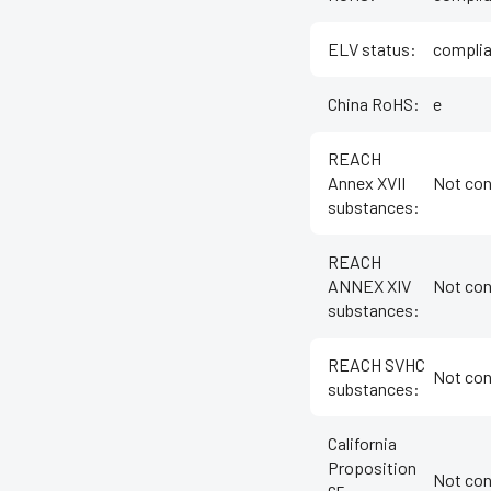
ELV status
:
complia
China RoHS
:
e
REACH
Annex XVII
Not con
substances
:
REACH
ANNEX XIV
Not con
substances
:
REACH SVHC
Not con
substances
:
California
Proposition
Not con