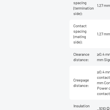
spacing
1.27 mm
(termination
side)
:
Contact
spacing
1.27 mm
(mating
side)
:
Clearance
≥0.4 mm
distance
:
mm Sign
≥0.4 mm
contact
Creepage
mm Conn
distance
:
Power c
contac
Insulation
_1010 Ω