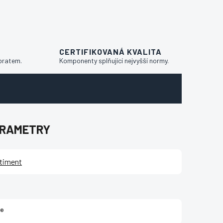
CERTIFIKOVANÁ KVALITA
bratem.
Komponenty splňující nejvyšší normy.
ARAMETRY
timent
x®