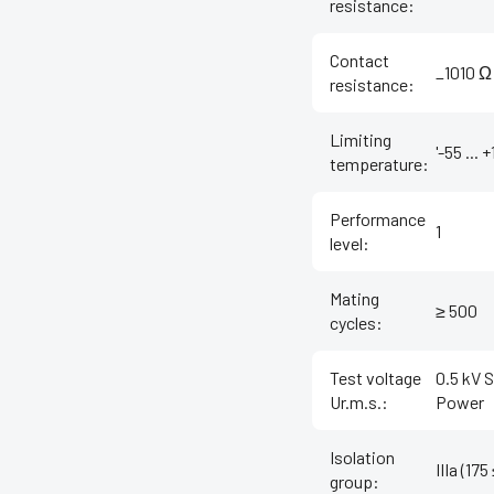
resistance
:
Contact
_1010 Ω
resistance
:
Limiting
'-55 ... 
temperature
:
Performance
1
level
:
Mating
≥ 500
cycles
:
Test voltage
0.5 kV S
Ur.m.s.
:
Power
Isolation
IIIa (17
group
: