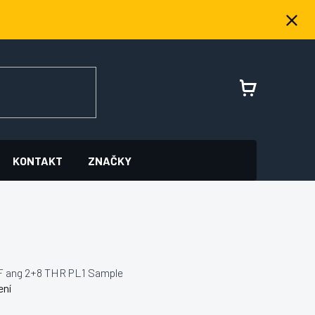
NÁKUPNÍ
KOŠÍK
KONTAKT
ZNAČKY
 F ang 2+8 THR PL1 Sample
ení