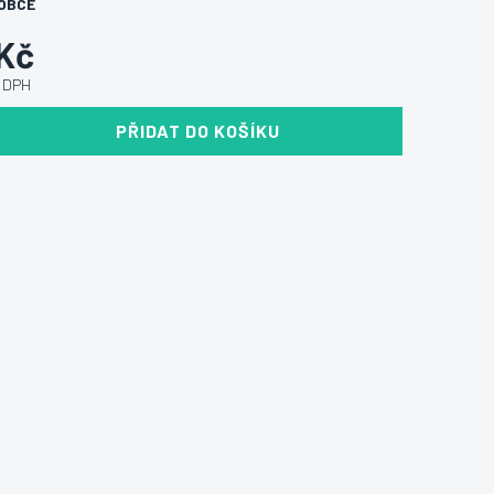
OBCE
 Kč
ě DPH
PŘIDAT DO KOŠÍKU