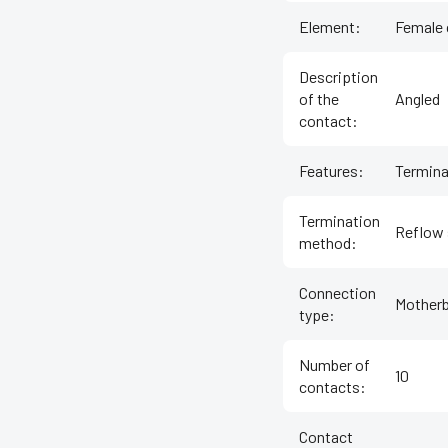
Element
:
Female 
Description
of the
Angled
contact
:
Features
:
Termina
Termination
Reflow 
method
:
Connection
Motherb
type
:
Number of
10
contacts
:
Contact