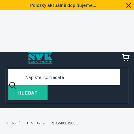
Přejít
Položky aktuálně doplňujeme...
na
obsah
NÁ
KOŠ
HLEDAT
Domů
Sortiment
21335600320010