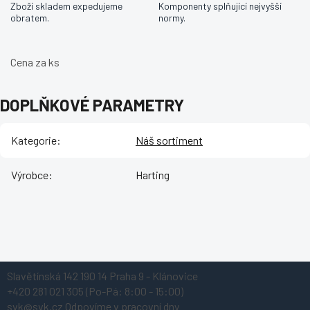
Zboží skladem expedujeme
Komponenty splňující nejvyšší
obratem.
normy.
Cena za ks
DOPLŇKOVÉ PARAMETRY
Kategorie
:
Náš sortiment
Výrobce
:
Harting
Z
Slavětínská 142
190 14 Praha 9 - Klánovice
á
+420 281 021 305
(Po-Pá: 8:00 - 15:00)
p
svk@svk.cz
Odpovíme v pracovní dny