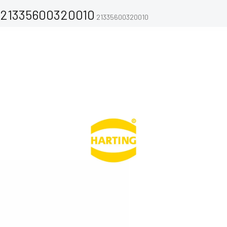
21335600320010
21335600320010