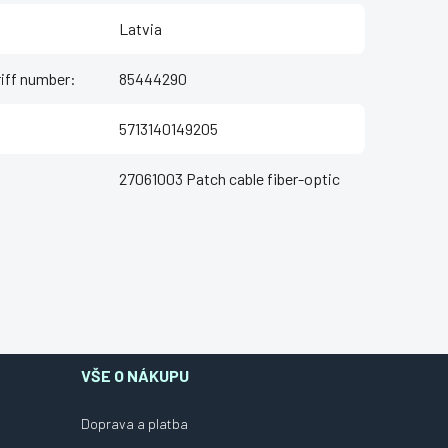
Latvia
iff number
:
85444290
5713140149205
27061003 Patch cable fiber-optic
VŠE O NÁKUPU
Doprava a platba