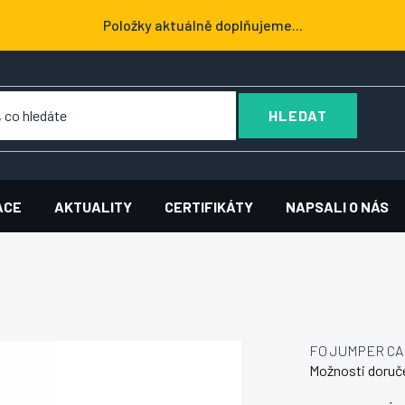
Položky aktuálně doplňujeme...
HLEDAT
ACE
AKTUALITY
CERTIFIKÁTY
NAPSALI O NÁS
FO JUMPER CA
Možnosti doruč