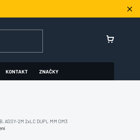
NÁKUPNÍ
KOŠÍK
KONTAKT
ZNAČKY
B. ASSY-2M 2xLC DUPL MM OM3
ení