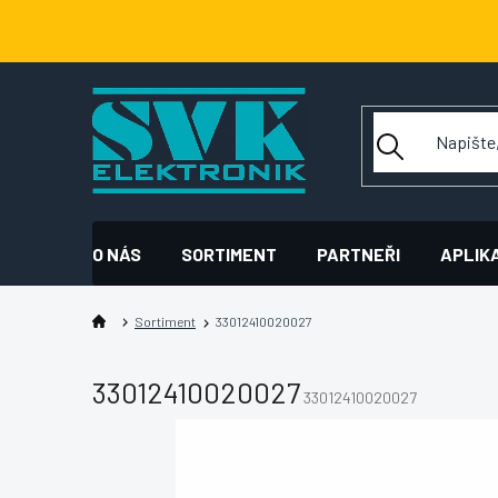
Přejít
na
obsah
O NÁS
SORTIMENT
PARTNEŘI
APLIK
Sortiment
33012410020027
33012410020027
33012410020027