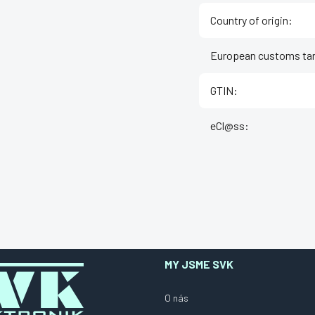
Country of origin
:
European customs tar
GTIN
:
eCl@ss
:
MY JSME SVK
O nás