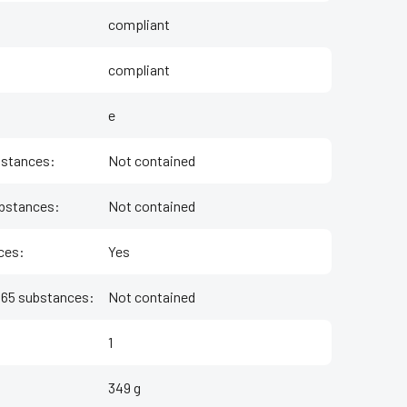
compliant
compliant
e
bstances
:
Not contained
bstances
:
Not contained
ces
:
Yes
n 65 substances
:
Not contained
1
349 g