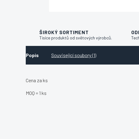
ŠIROKÝ SORTIMENT
OD
Tisíce produktů od světových výrobců.
Tec
Popis
Související soubory (1)
Cena za ks
MOQ = 1 ks