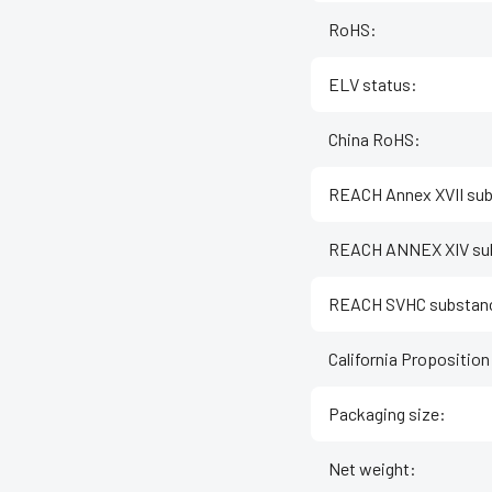
RoHS
:
ELV status
:
China RoHS
:
REACH Annex XVII su
REACH ANNEX XIV su
REACH SVHC substan
California Propositio
Packaging size
:
Net weight
: