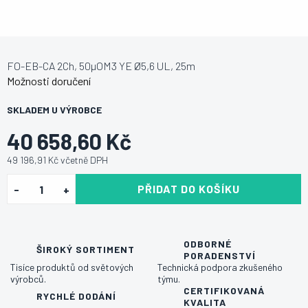
FO-EB-CA 2Ch, 50µOM3 YE Ø5,6 UL, 25m
Možnosti doručení
SKLADEM U VÝROBCE
40 658,60 Kč
49 196,91 Kč včetně DPH
PŘIDAT DO KOŠÍKU
ODBORNÉ
ŠIROKÝ SORTIMENT
PORADENSTVÍ
Tisíce produktů od světových
Technická podpora zkušeného
výrobců.
týmu.
CERTIFIKOVANÁ
RYCHLÉ DODÁNÍ
KVALITA