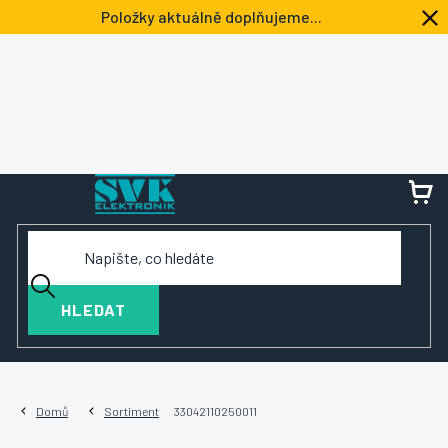
Přejít
Položky aktuálně doplňujeme...
na
obsah
NÁ
KOŠ
HLEDAT
Domů
Sortiment
33042110250011