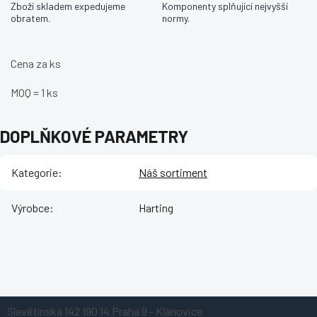
Zboží skladem expedujeme
Komponenty splňující nejvyšší
obratem.
normy.
Cena za ks
MOQ = 1 ks
DOPLŇKOVÉ PARAMETRY
Kategorie
:
Náš sortiment
Výrobce
:
Harting
Z
Slavětínská 142
190 14 Praha 9 - Klánovice