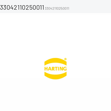
33042110250011
33042110250011